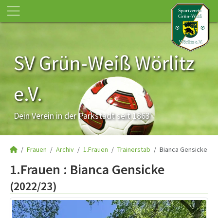
SV Grün-Weiß Wörlitz
e.V.
Dein Verein in der Parkstadt seit 1863
Frauen
Archiv
1.Frauen
Trainerstab
Bianca Gensicke
1.Frauen :
Bianca Gensicke
(2022/23)