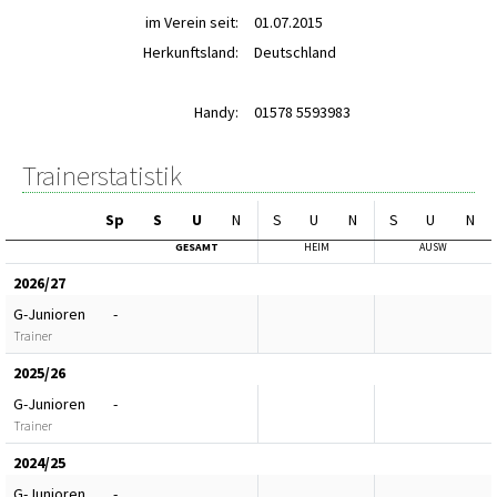
im Verein seit:
01.07.2015
Herkunftsland:
Deutschland
Handy:
01578 5593983
Trainerstatistik
Sp
S
U
N
S
U
N
S
U
N
GESAMT
HEIM
AUSW
2026/27
G-Junioren
-
Trainer
2025/26
G-Junioren
-
Trainer
2024/25
G-Junioren
-