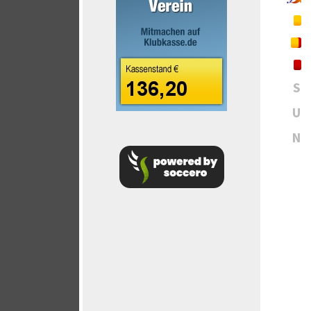
S
U
N