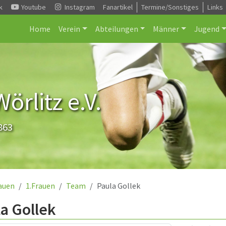
k
Youtube
Instagram
Fanartikel
Termine/Sonstiges
Links
Home
Verein
Abteilungen
Männer
Jugend
rlitz e.V.
863
auen
1.Frauen
Team
Paula Gollek
a Gollek