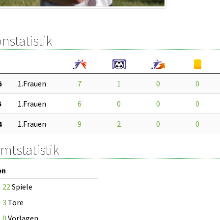
nstatistik
6
1.Frauen
7
1
0
0
5
1.Frauen
6
0
0
0
4
1.Frauen
9
2
0
0
mtstatistik
en
22
Spiele
3
Tore
0
Vorlagen