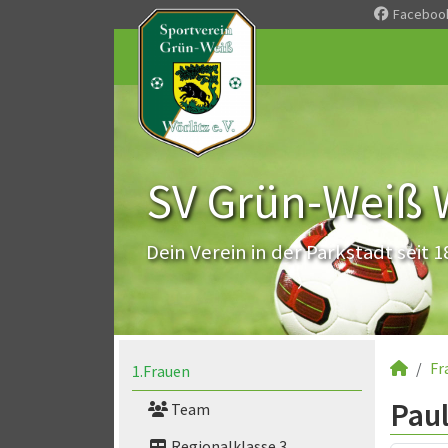
Faceboo
SV Grün-Weiß Wö
Dein Verein in der Parkstadt seit 1
Fr
1.Frauen
Paul
Team
Regionalklasse 3