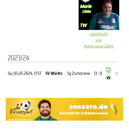
zum Profil
von
Marie Luise Libke
2023/24
So, 05.05.2024
, 17.ST
SV Wörlitz
:
Sg Zschornew
13 : 0
(1)
(
)