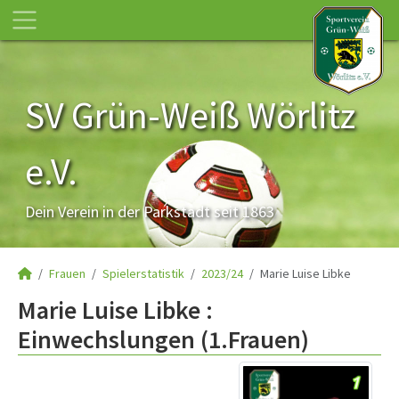
SV Grün-Weiß Wörlitz
e.V.
Dein Verein in der Parkstadt seit 1863
Frauen
Spielerstatistik
2023/24
Marie Luise Libke
Marie Luise Libke :
Einwechslungen (1.Frauen)