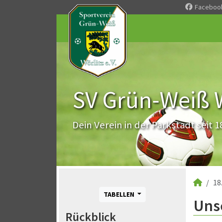
Faceboo
SV Grün-Weiß Wö
Dein Verein in der Parkstadt seit 1
18
TABELLEN
Unse
Rückblick