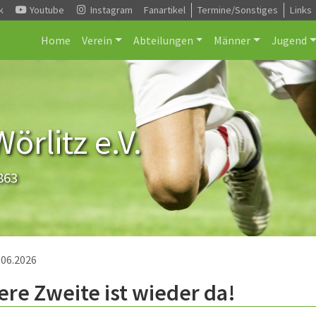
k
Youtube
Instagram
Fanartikel
Termine/Sonstiges
Links
Home
Verein
Abteilungen
Männer
Jugend
rlitz e.V.
863
.06.2026
re Zweite ist wieder da!