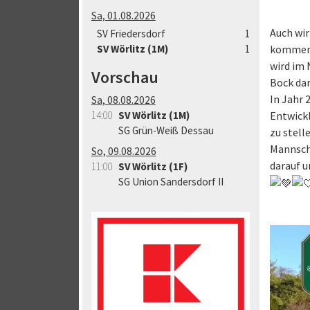
Sa, 01.08.2026
Auch wi
SV Friedersdorf
1
SV Wörlitz (1M)
1
kommend
wird im 
Vorschau
Bock dar
In Jahr 
Sa, 08.08.2026
14:00
SV Wörlitz (1M)
Entwickl
SG Grün-Weiß Dessau
zu stell
Mannscha
So, 09.08.2026
darauf u
11:00
SV Wörlitz (1F)
SG Union Sandersdorf II