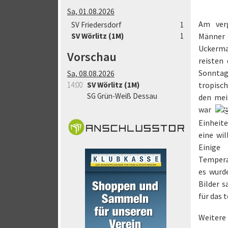
Sa, 01.08.2026
Am ver
SV Friedersdorf
1
SV Wörlitz (1M)
1
Männer
Uckerma
Vorschau
reisten
Sonnta
Sa, 08.08.2026
14:00
SV Wörlitz (1M)
tropisch
SG Grün-Weiß Dessau
den mei
war
Einheite
eine wi
Einige
Tempera
es wurd
Bilder 
für das 
Weitere 