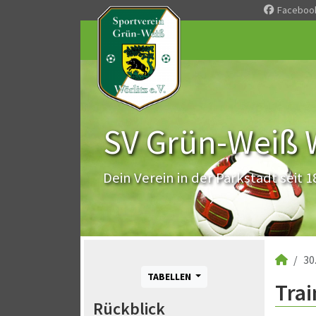
Faceboo
SV Grün-Weiß Wö
Dein Verein in der Parkstadt seit 1
30
TABELLEN
Trai
Rückblick