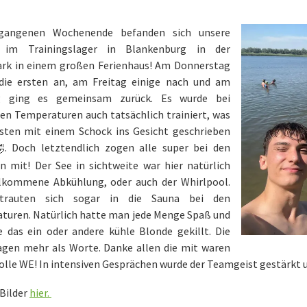
gangenen Wochenende befanden sich unsere
 im Trainingslager in Blankenburg in der
rk in einem großen Ferienhaus! Am Donnerstag
 die ersten an, am Freitag einige nach und am
g ging es gemeinsam zurück. Es wurde bei
en Temperaturen auch tatsächlich trainiert, was
sten mit einem Schock ins Gesicht geschrieben
. Doch letztendlich zogen alle super bei den
n mit! Der See in sichtweite war hier natürlich
llkommene Abkühlung, oder auch der Whirlpool.
 trauten sich sogar in die Sauna bei den
turen. Natürlich hatte man jede Menge Spaß und
e das ein oder andere kühle Blonde gekillt. Die
sagen mehr als Worte. Danke allen die mit waren
tolle WE! In intensiven Gesprächen wurde der Teamgeist gestärk
Bilder
hier.