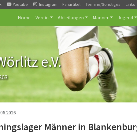
k
Youtube
Instagram
Fanartikel
Termine/Sonstiges
Links
Home
Verein
Abteilungen
Männer
Jugend
rlitz e.V.
863
.06.2026
ningslager Männer in Blankenbur