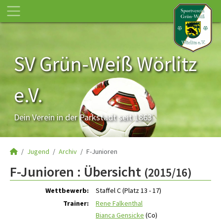
SV Grün-Weiß Wörlitz
e.V.
Dein Verein in der Parkstadt seit 1863
Jugend
Archiv
F-Junioren
F-Junioren :
Übersicht
(2015/16)
Wettbewerb:
Staffel C (Platz 13 - 17)
Trainer:
Rene Falkenthal
Bianca Gensicke
(Co)