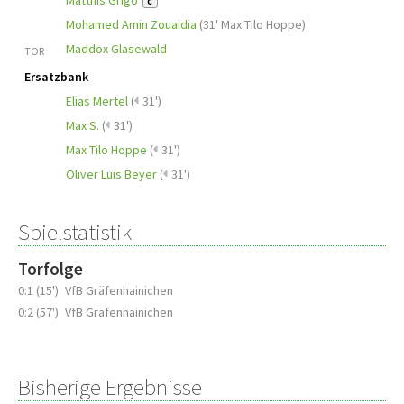
Matthis Grigo
C
Mohamed Amin Zouaidia
(
31' Max Tilo Hoppe
)
Maddox Glasewald
TOR
Ersatzbank
Elias Mertel
(
31')
Max S.
(
31')
Max Tilo Hoppe
(
31')
Oliver Luis Beyer
(
31')
Spielstatistik
Torfolge
0:1 (15')
VfB Gräfenhainichen
0:2 (57')
VfB Gräfenhainichen
Bisherige Ergebnisse