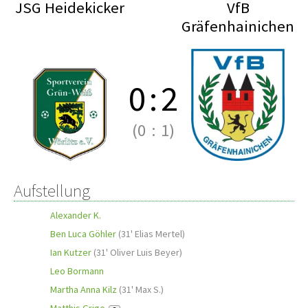
JSG Heidekicker
VfB
Gräfenhainichen
0
:
2
(0
:
1)
Aufstellung
Alexander K.
Ben Luca Göhler
(
31' Elias Mertel
)
Ian Kutzer
(
31' Oliver Luis Beyer
)
Leo Bormann
Martha Anna Kilz
(
31' Max S.
)