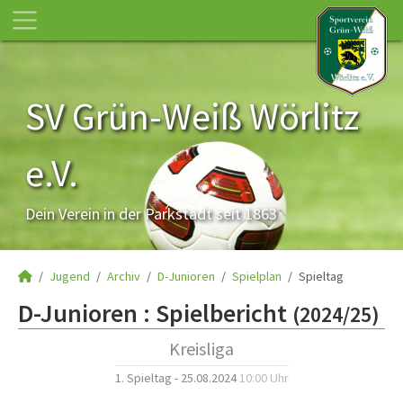
SV Grün-Weiß Wörlitz
e.V.
Dein Verein in der Parkstadt seit 1863
Jugend
Archiv
D-Junioren
Spielplan
Spieltag
D-Junioren :
Spielbericht
(2024/25)
Kreisliga
1. Spieltag - 25.08.2024
10:00 Uhr