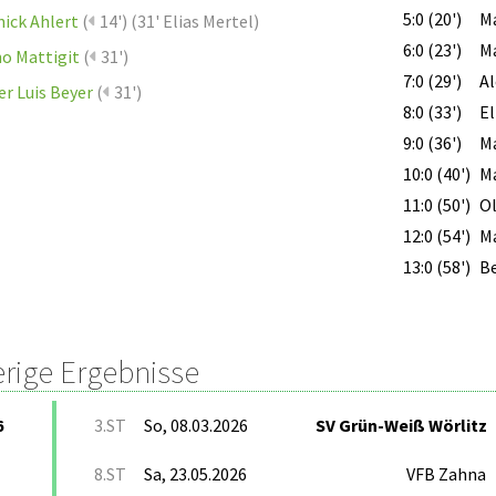
5:0 (20')
Ma
ick Ahlert
(
14')
(
31' Elias Mertel
)
6:0 (23')
M
o Mattigit
(
31')
7:0 (29')
Al
er Luis Beyer
(
31')
8:0 (33')
El
9:0 (36')
M
10:0 (40')
M
11:0 (50')
Ol
12:0 (54')
M
13:0 (58')
Be
erige Ergebnisse
6
3.ST
So, 08.03.2026
SV Grün-Weiß Wörlitz
8.ST
Sa, 23.05.2026
VFB Zahna