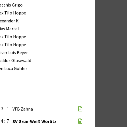
tthis Grigo
ax Tilo Hoppe
exander K.
ias Mertel
ax Tilo Hoppe
ax Tilo Hoppe
iver Luis Beyer
addox Glasewald
n Luca Göhler
3 : 1
VFB Zahna
4 : 7
SV Grün-Weiß Wörlitz