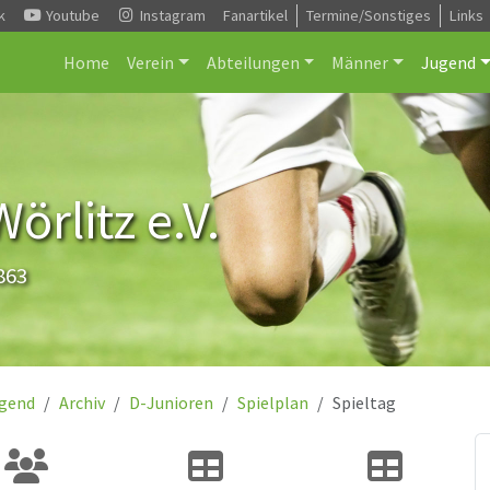
k
Youtube
Instagram
Fanartikel
Termine/Sonstiges
Links
Home
Verein
Abteilungen
Männer
Jugend
rlitz e.V.
863
gend
Archiv
D-Junioren
Spielplan
Spieltag