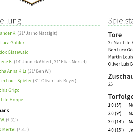
tellung
Spielsta
ander K.
(
31' Jarno Mattigit
)
Tore
 Luca Göhler
3x Max Tilo
Ben Luca Gö
dox Glasewald
Martin Louis
ene K.
(
14' Jannick Ahlert
,
31' Elias Mertel
)
Oliver Luis 
tha Anna Kilz
(
31' Ben W.
)
Zuscha
in Louis Spieler
(
31' Oliver Luis Beyer
)
25
this Grigo
Torfolg
 Tilo Hoppe
1:0 (5')
Ma
bank
2:0 (9')
Ma
 W.
(
31')
3:0 (14')
Ma
s Mertel
(
31')
4:0 (15')
Ja