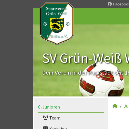
Faceboo
SV Grün-Weiß Wö
Dein Verein in der Parkstadt seit 1
Ju
C-Junioren
Team
Kreisliga