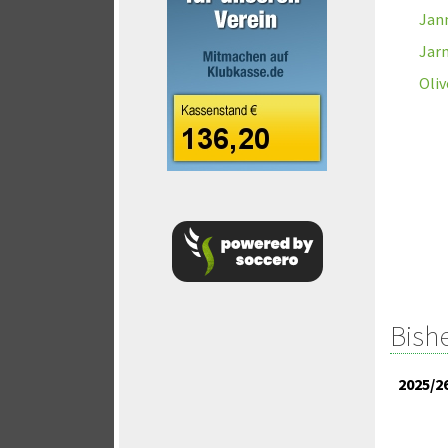
Jann
Jarn
Oliv
Bish
2025/2