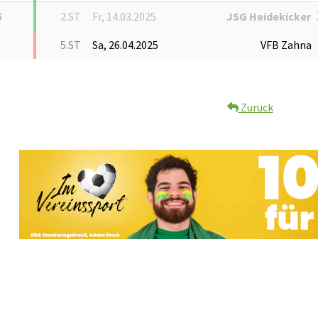
5
2.ST
Fr, 14.03.2025
JSG Heidekicker
5.ST
Sa, 26.04.2025
VFB Zahna
Zurück