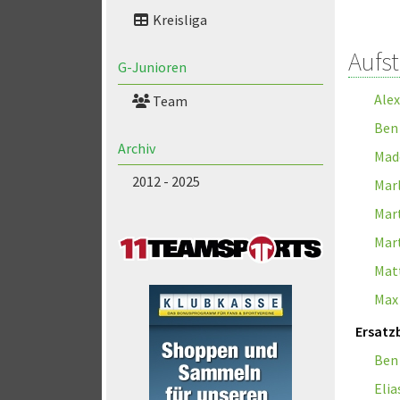
Kreisliga
Aufs
G-Junioren
Alex
Team
Ben
Archiv
Mad
2012 - 2025
Marl
Mar
Mart
Mat
Max
Ersatz
Ben
Elia