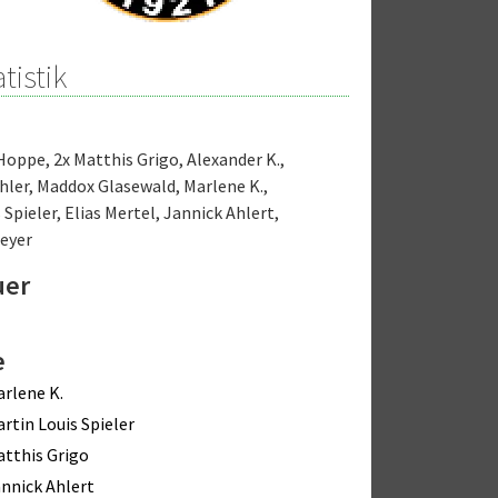
tistik
 Hoppe
,
2x Matthis Grigo
,
Alexander K.
,
hler
,
Maddox Glasewald
,
Marlene K.
,
 Spieler
,
Elias Mertel
,
Jannick Ahlert
,
Beyer
uer
e
rlene K.
rtin Louis Spieler
tthis Grigo
nnick Ahlert