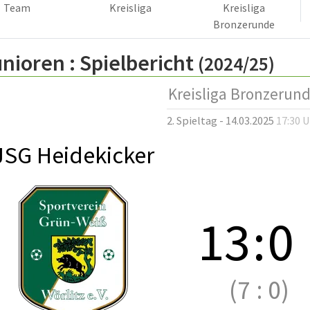
Team
Kreisliga
Kreisliga
Bronzerunde
nioren :
Spielbericht
(2024/25)
Kreisliga Bronzerun
2. Spieltag - 14.03.2025
17:30 
JSG Heidekicker
13
:
0
(7
:
0)