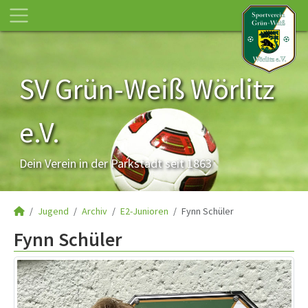
SV Grün-Weiß Wörlitz
e.V.
Dein Verein in der Parkstadt seit 1863
Jugend
Archiv
E2-Junioren
Fynn Schüler
Fynn Schüler