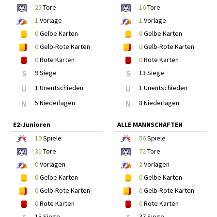
25
Tore
16
Tore
1
Vorlage
1
Vorlage
0
Gelbe Karten
0
Gelbe Karten
0
Gelb-Rote Karten
0
Gelb-Rote Karten
0
Rote Karten
0
Rote Karten
S
9 Siege
S
13 Siege
U
1 Unentschieden
U
1 Unentschieden
N
5 Niederlagen
N
8 Niederlagen
E2-Junioren
ALLE MANNSCHAFTEN
19
Spiele
56
Spiele
31
Tore
72
Tore
0
Vorlagen
2
Vorlagen
0
Gelbe Karten
0
Gelbe Karten
0
Gelb-Rote Karten
0
Gelb-Rote Karten
0
Rote Karten
0
Rote Karten
15 Siege
37 Siege