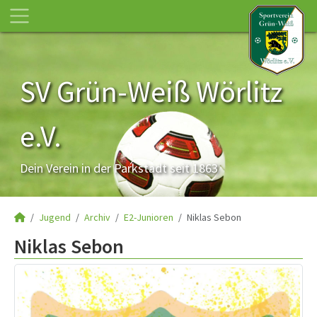
SV Grün-Weiß Wörlitz
e.V.
Dein Verein in der Parkstadt seit 1863
Jugend
Archiv
E2-Junioren
Niklas Sebon
Niklas Sebon