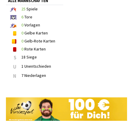
ALLE MANNSCHAFTEN
25
Spiele
6
Tore
0
Vorlagen
0
Gelbe Karten
0
Gelb-Rote Karten
0
Rote Karten
S
18 Siege
U
1 Unentschieden
N
7 Niederlagen