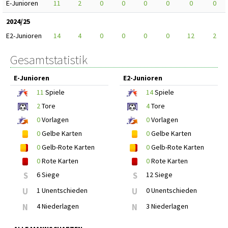
E-Junioren
11
2
0
0
0
0
0
0
2024/25
E2-Junioren
14
4
0
0
0
0
12
2
Gesamtstatistik
E-Junioren
E2-Junioren
11
Spiele
14
Spiele
2
Tore
4
Tore
0
Vorlagen
0
Vorlagen
0
Gelbe Karten
0
Gelbe Karten
0
Gelb-Rote Karten
0
Gelb-Rote Karten
0
Rote Karten
0
Rote Karten
S
6 Siege
S
12 Siege
U
1 Unentschieden
U
0 Unentschieden
N
4 Niederlagen
N
3 Niederlagen