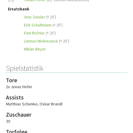
STU
Ersatzbank
Amy Zeisler
(
25')
Erik Schuhmann
(
25')
Finn Richter
(
25')
Lennox Wiebesieck
(
25')
Niklas Beyer
Spielstatistik
Tore
2x Jonas Hofer
Assists
Matthias Schenke
,
Oskar Brandl
Zuschauer
30
Torfolge