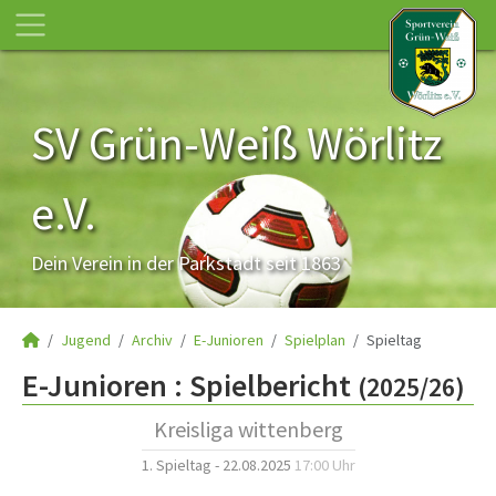
SV Grün-Weiß Wörlitz
e.V.
Dein Verein in der Parkstadt seit 1863
Jugend
Archiv
E-Junioren
Spielplan
Spieltag
E-Junioren :
Spielbericht
(2025/26)
Kreisliga wittenberg
1. Spieltag - 22.08.2025
17:00 Uhr