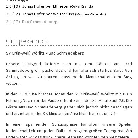
1:0 (19')
Jonas Hofer per Elfmeter
(Oskar Brandl)
2:0 (32')
Jonas Hofer per Weitschuss
(Matthias Schenke)
2:1 (37')
Bad Schmiedeberg
Gut gekämpft
SV Grün-Weiß Wörlitz – Bad Schmiedeberg
Unsere E-Jugend lieferte sich mit den Gästen aus Bad
Schmiedeberg ein packendes und kämpferisch starkes Spiel. Von
Anfang an war zu spüren, dass beide Mannschaften den Sieg
wollten.
In der 19. Minute brachte Jonas den SV Grün-Weiß Wörlitz mit 1:0 in
Führung. Noch vor der Pause erhöhte er in der 32. Minute auf 2:0. Die
Gäste aus Bad Schmiedeberg gaben sich jedoch nicht geschlagen
und erzielten in der 37. Minute den Anschlusstreffer zum 2:1.
In einer spannenden Schlussphase kämpften unsere Spieler
leidenschaftlich um jeden Ball und zeigten großen Teamgeist. Am
Ende waren wir das glücklichere Team und konnten den Sieg feiern.