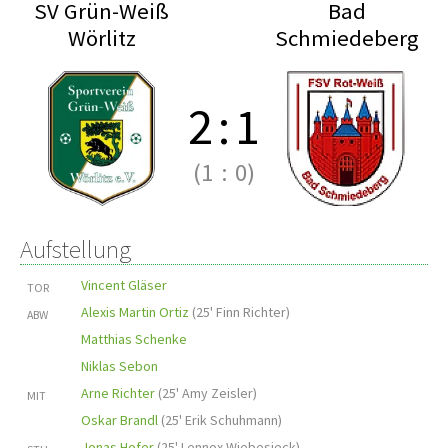
SV Grün-Weiß
Bad
Wörlitz
Schmiedeberg
2
:
1
(1
:
0)
Aufstellung
Vincent Gläser
TOR
Alexis Martin Ortiz
(
25' Finn Richter
)
ABW
Matthias Schenke
Niklas Sebon
Arne Richter
(
25' Amy Zeisler
)
MIT
Oskar Brandl
(
25' Erik Schuhmann
)
Jonas Hofer
(
25' Lennox Wiebesieck
)