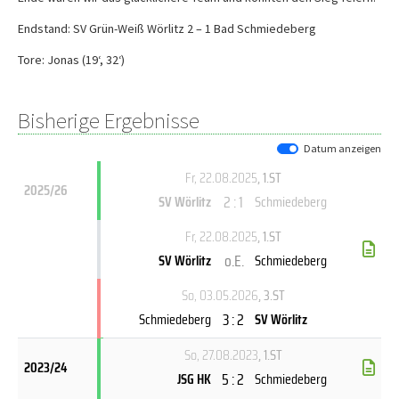
Endstand: SV Grün-Weiß Wörlitz 2 – 1 Bad Schmiedeberg
Tore: Jonas (19‘, 32‘)
Bisherige Ergebnisse
Datum anzeigen
Fr, 22.08.2025
, 1.ST
2025/26
2 : 1
SV Wörlitz
Schmiedeberg
Fr, 22.08.2025
, 1.ST
o.E.
SV Wörlitz
Schmiedeberg
So, 03.05.2026
, 3.ST
3 : 2
Schmiedeberg
SV Wörlitz
So, 27.08.2023
, 1.ST
2023/24
5 : 2
JSG HK
Schmiedeberg