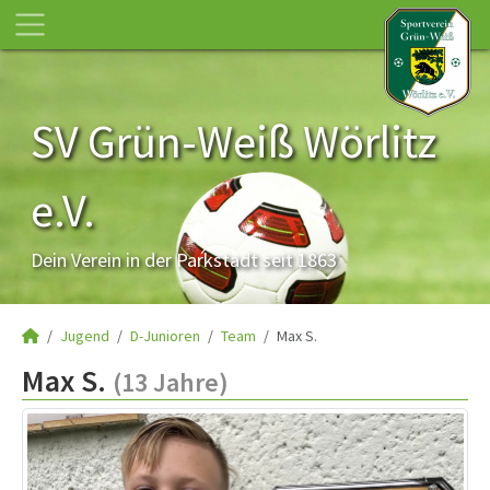
SV Grün-Weiß Wörlitz
e.V.
Dein Verein in der Parkstadt seit 1863
Jugend
D-Junioren
Team
Max S.
Max S.
(13 Jahre)