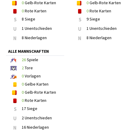
0
Gelb-Rote Karten
0
Gelb-Rote Karten
0
Rote Karten
0
Rote Karten
S
8 Siege
S
9 Siege
U
1 Unentschieden
U
1 Unentschieden
N
8 Niederlagen
N
8 Niederlagen
ALLE MANNSCHAFTEN
26
Spiele
2
Tore
0
Vorlagen
0
Gelbe Karten
0
Gelb-Rote Karten
0
Rote Karten
S
17 Siege
U
2 Unentschieden
N
16 Niederlagen