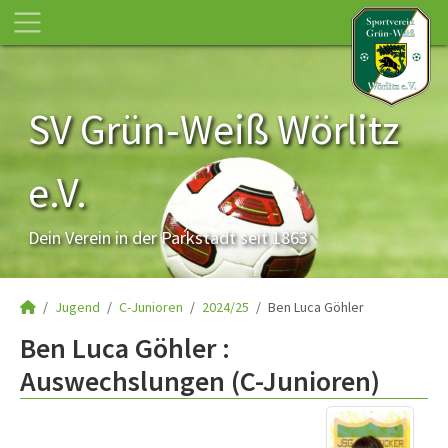
SV Grün-Weiß Wörlitz
e.V.
Dein Verein in der Parkstadt seit 1863
Jugend
C-Junioren
2024/25
Ben Luca Göhler
Ben Luca Göhler :
Auswechslungen (C-Junioren)