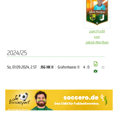
zum Profil
von
Jakob Merthan
2024/25
So, 01.09.2024
, 2.ST
JSG HK II
:
Gräfenhainic II
4 : 0
(1)
(
)