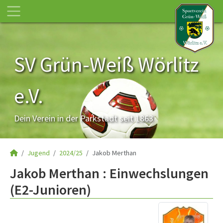
SV Grün-Weiß Wörlitz
e.V.
Dein Verein in der Parkstadt seit 1863
Jugend
2024/25
Jakob Merthan
Jakob Merthan : Einwechslungen
(E2-Junioren)