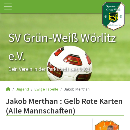
SV Grün-Weiß Wörlitz
e.V.
Dein Verein in der Parkstadt seit 1863
Jugend
Ewige Tabelle
Jakob Merthan
Jakob Merthan : Gelb Rote Karten
(Alle Mannschaften)