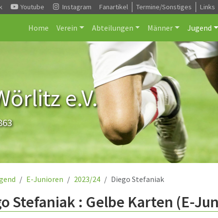
k
Youtube
Instagram
Fanartikel
Termine/Sonstiges
Links
Home
Verein
Abteilungen
Männer
Jugend
rlitz e.V.
863
gend
E-Junioren
2023/24
Diego Stefaniak
o Stefaniak : Gelbe Karten (E-Ju