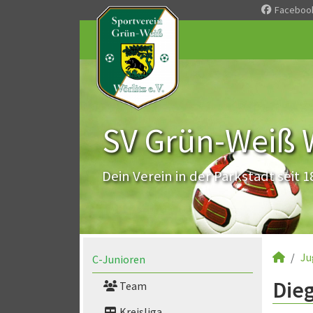
Faceboo
SV Grün-Weiß Wö
Dein Verein in der Parkstadt seit 1
Ju
C-Junioren
Dieg
Team
Kreisliga