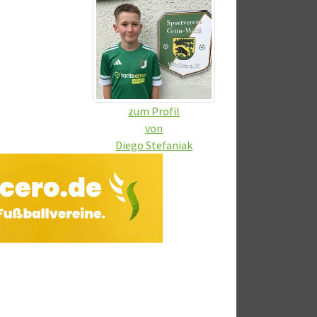
zum Profil
von
Diego Stefaniak