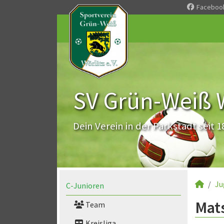
Faceboo
SV Grün-Weiß Wö
Dein Verein in der Parkstadt seit 1
Ju
C-Junioren
Mats
Team
Kreisliga