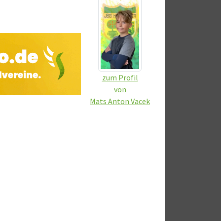
zum Profil
von
Mats Anton Vacek