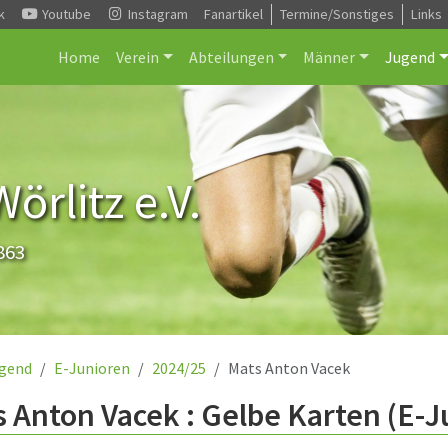
k
Youtube
Instagram
Fanartikel
Termine/Sonstiges
Links
Home
Verein
Abteilungen
Männer
Jugend
rlitz e.V.
863
gend
E-Junioren
2024/25
Mats Anton Vacek
 Anton Vacek : Gelbe Karten (E-J