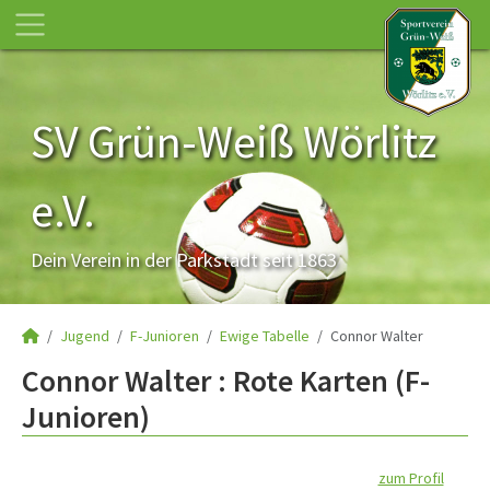
SV Grün-Weiß Wörlitz
e.V.
Dein Verein in der Parkstadt seit 1863
Jugend
F-Junioren
Ewige Tabelle
Connor Walter
Connor Walter : Rote Karten (F-
Junioren)
zum Profil