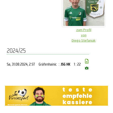
zum Profil
von
Diego Stefaniak
2024/25
Sa, 31.08.2024
, 2.ST
Gräfenhainic
:
JSG HK
1 : 22
(
)