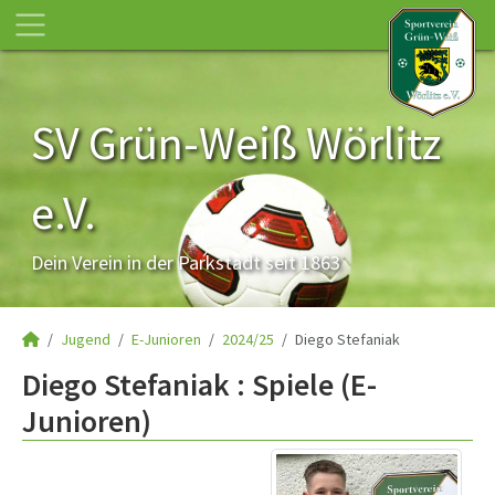
SV Grün-Weiß Wörlitz
e.V.
Dein Verein in der Parkstadt seit 1863
Jugend
E-Junioren
2024/25
Diego Stefaniak
Diego Stefaniak : Spiele (E-
Junioren)