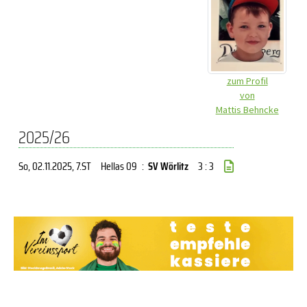
zum Profil
von
Mattis Behncke
2025/26
So, 02.11.2025
, 7.ST
Hellas 09
:
SV Wörlitz
3 : 3