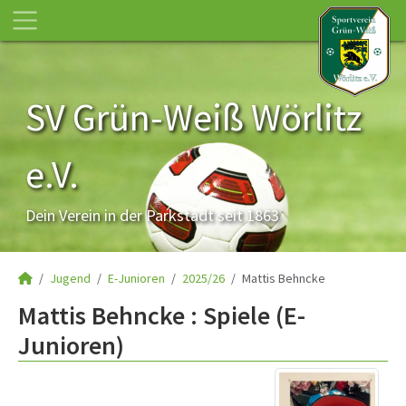
SV Grün-Weiß Wörlitz
e.V.
Dein Verein in der Parkstadt seit 1863
Jugend
E-Junioren
2025/26
Mattis Behncke
Mattis Behncke : Spiele (E-
Junioren)