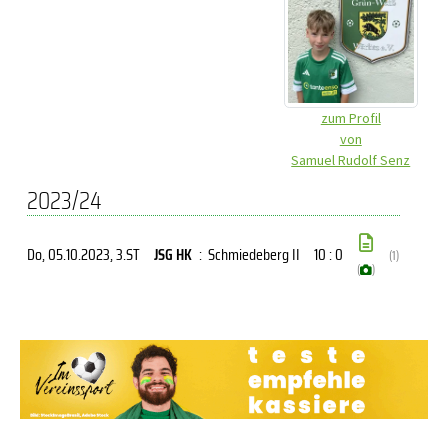
zum Profil
von
Samuel Rudolf Senz
2023/24
Do, 05.10.2023
, 3.ST
JSG HK
:
Schmiedeberg II
10 : 0
(1)
(
)