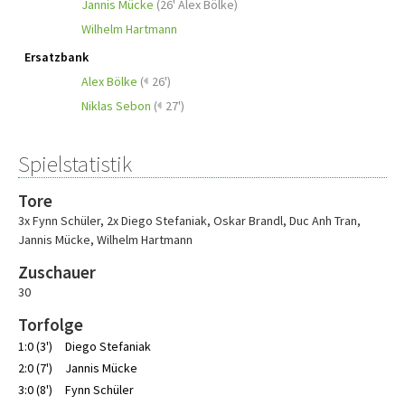
Jannis Mücke
(
26' Alex Bölke
)
Wilhelm Hartmann
Ersatzbank
Alex Bölke
(
26')
Niklas Sebon
(
27')
Spielstatistik
Tore
3x Fynn Schüler
,
2x Diego Stefaniak
,
Oskar Brandl
,
Duc Anh Tran
,
Jannis Mücke
,
Wilhelm Hartmann
Zuschauer
30
Torfolge
1:0 (3')
Diego Stefaniak
2:0 (7')
Jannis Mücke
3:0 (8')
Fynn Schüler