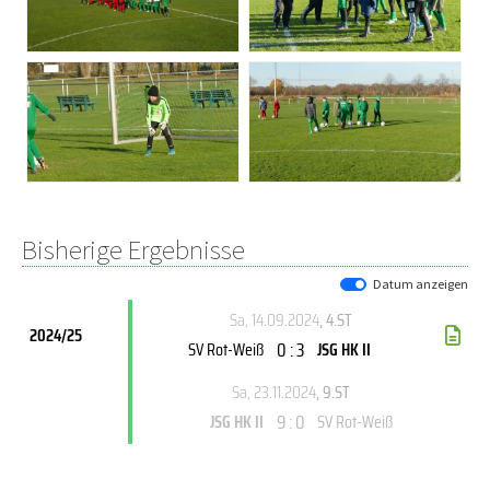
Bisherige Ergebnisse
Datum anzeigen
Sa, 14.09.2024
, 4.ST
2024/25
0 : 3
SV Rot-Weiß
JSG HK II
Sa, 23.11.2024
, 9.ST
9 : 0
JSG HK II
SV Rot-Weiß