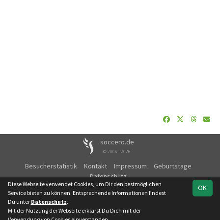
soccero.de
© 2006 - 2026
Besucherstatistik
Kontakt
Impressum
Geburtstage
Datenschutz
Diese Webseite verwendet Cookies, um Dir den bestmöglichen
OK
Service bieten zu können. Entsprechende Informationen findest
Du unter
Datenschutz
.
Mit der Nutzung der Webseite erklärst Du Dich mit der
Team
Kreisliga
Kreisliga
Spielplan
Statistik
Verwendung von Cookies einverstanden.