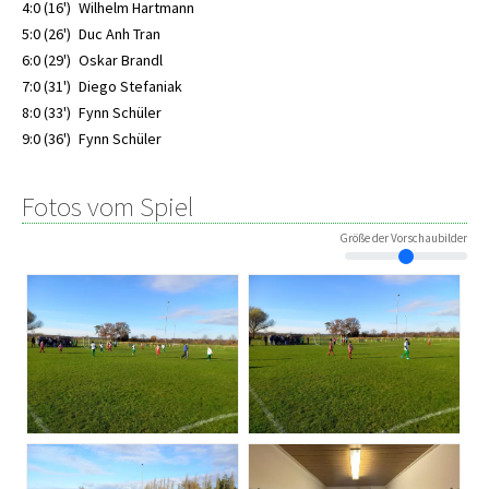
4:0 (16')
Wilhelm Hartmann
5:0 (26')
Duc Anh Tran
6:0 (29')
Oskar Brandl
7:0 (31')
Diego Stefaniak
8:0 (33')
Fynn Schüler
9:0 (36')
Fynn Schüler
Fotos vom Spiel
Größe der Vorschaubilder