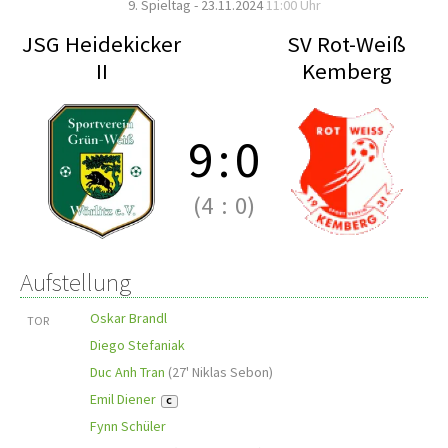
9. Spieltag - 23.11.2024
11:00 Uhr
JSG Heidekicker
SV Rot-Weiß
II
Kemberg
9
:
0
(4
:
0)
Aufstellung
Oskar Brandl
TOR
Diego Stefaniak
Duc Anh Tran
(
27' Niklas Sebon
)
Emil Diener
C
Fynn Schüler