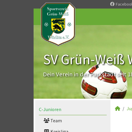
Faceboo
SV Grün-Weiß Wö
Dein Verein in der Parkstadt seit 1
Ju
C-Junioren
Team
Kreisliga