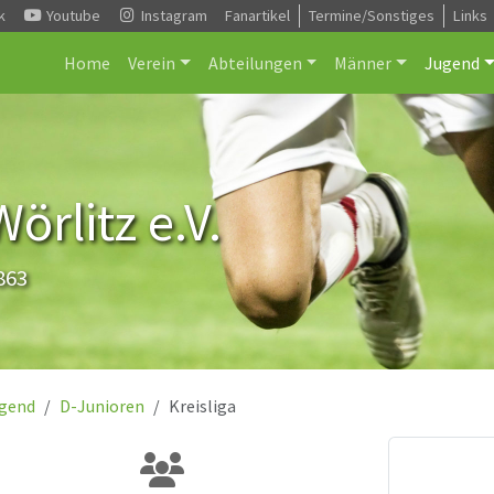
k
Youtube
Instagram
Fanartikel
Termine/Sonstiges
Links
Home
Verein
Abteilungen
Männer
Jugend
rlitz e.V.
863
gend
D-Junioren
Kreisliga