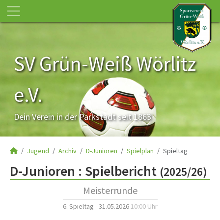
SV Grün-Weiß Wörlitz
e.V.
Dein Verein in der Parkstadt seit 1863
Jugend
Archiv
D-Junioren
Spielplan
Spieltag
D-Junioren :
Spielbericht
(2025/26)
Meisterrunde
6. Spieltag - 31.05.2026
10:00 Uhr