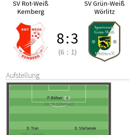
SV Rot-Weiß
SV Grün-Weiß
Kemberg
Wörlitz
8
:
3
(6
:
1)
Aufstellung
P. Böhler
C
(30' M. Schenke)
D. Tran
D. Stefaniak
(20' J. Hofer)