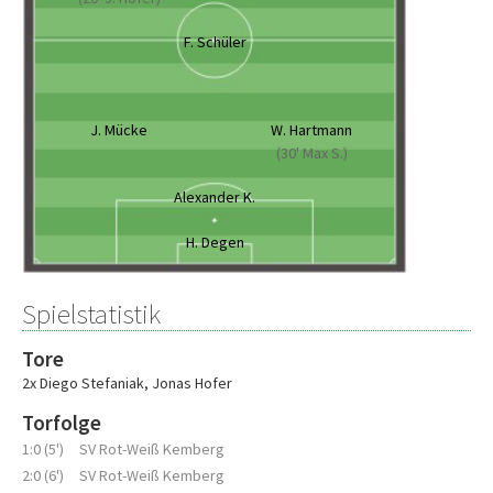
F. Schüler
J. Mücke
W. Hartmann
(30' Max S.)
Alexander K.
H. Degen
Spielstatistik
Tore
2x Diego Stefaniak
,
Jonas Hofer
Torfolge
1:0 (5')
SV Rot-Weiß Kemberg
2:0 (6')
SV Rot-Weiß Kemberg