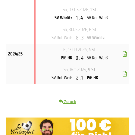
So, 03.05.2026
, 1.ST
1 : 4
SV Wörlitz
SV Rot-Weiß
So, 31.05.2026
, 6.ST
8 : 3
SV Rot-Weiß
SV Wörlitz
Fr, 13.09.2024
, 4.ST
2024/25
0 : 4
JSG HK
SV Rot-Weiß
Sa, 16.11.2024
, 9.ST
2 : 1
SV Rot-Weiß
JSG HK
Zurück