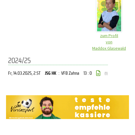
zum Profil
von
Maddox Glasewald
2024/25
Fr, 14.03.2025
, 2.ST
JSG HK
:
VFB Zahna
13 : 0
(1)