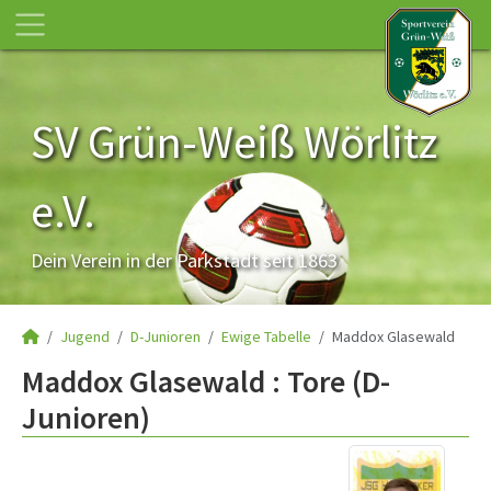
SV Grün-Weiß Wörlitz
e.V.
Dein Verein in der Parkstadt seit 1863
Jugend
D-Junioren
Ewige Tabelle
Maddox Glasewald
Maddox Glasewald : Tore (D-
Junioren)