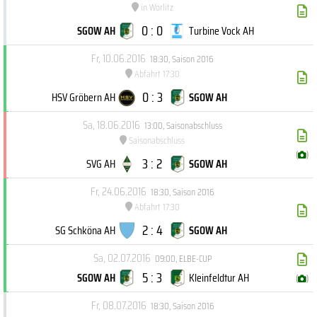
in Wörlitz
0 : 0
SGOW AH
Turbine Vock AH
Fr, 10.06.2016
18:30
,
Saison 2016
Abfahrt 17:30
0 : 3
HSV Gröbern AH
SGOW AH
Sa, 18.06.2016
13:00
,
Saisonabschluss
Saisonabschluss
(
)
3 : 2
SVG AH
SGOW AH
Fr, 24.06.2016
18:30
,
Saison 2016
Abfahrt 17:30
2 : 4
SG Schköna AH
SGOW AH
Sa, 02.07.2016
09:00
,
ELBE-CUP
5 : 3
SGOW AH
Kleinfeldtur AH
(
)
Fr, 08.07.2016
18:30
,
Saison 2016