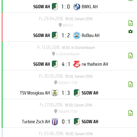
1 : 0
SGOW AH
BWKL AH
Fr, 29.04.2016
18:30
,
Saison 2016
Wörlitz
(
)
1 : 2
SGOW AH
Roßlau AH
Fr, 13.05.2016
18:30
,
in Oranienbaum
in Oranienbaum
4 : 1
SGOW AH
rw thalheim AH
Fr, 20.05.2016
18:30
,
Saison 2016
Abfahrt 17:30
1 : 3
TSV Mosigkau AH
SGOW AH
Fr, 27.05.2016
18:30
,
Saison 2016
Abfahrt 17:30
0 : 1
Turbine Zsch AH
SGOW AH
Fr, 03.06.2016
18:30
,
Saison 2016