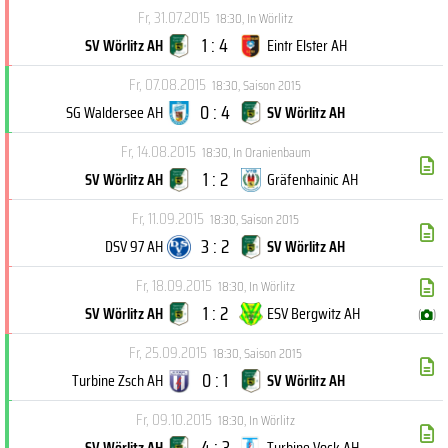
Fr, 31.07.2015
18:30
,
In Wörlitz
1 : 4
SV Wörlitz AH
Eintr Elster AH
Fr, 07.08.2015
18:30
,
Saison 2015
0 : 4
SG Waldersee AH
SV Wörlitz AH
Fr, 14.08.2015
18:30
,
In Oranienbaum
1 : 2
SV Wörlitz AH
Gräfenhainic AH
Fr, 11.09.2015
18:30
,
Saison 2015
3 : 2
DSV 97 AH
SV Wörlitz AH
Fr, 18.09.2015
18:30
,
In Wörlitz
1 : 2
SV Wörlitz AH
ESV Bergwitz AH
(
)
Fr, 25.09.2015
18:30
,
Saison 2015
0 : 1
Turbine Zsch AH
SV Wörlitz AH
Fr, 09.10.2015
18:30
,
In Wörlitz
4 : 3
SV Wörlitz AH
Turbine Vock AH