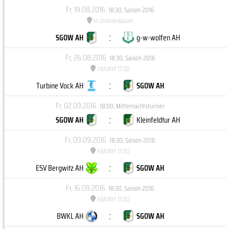
Fr, 19.08.2016
18:30
,
Saison 2016
in Oranienbaum
:
SGOW AH
g-w-wolfen AH
Fr, 26.08.2016
18:30
,
Saison 2016
Abfahrt 17:30
:
Turbine Vock AH
SGOW AH
Fr, 02.09.2016
18:00
,
Mitternachtsturnier
:
SGOW AH
Kleinfeldtur AH
Fr, 09.09.2016
18:30
,
Saison 2016
Abfahrt 17:30
:
ESV Bergwitz AH
SGOW AH
Fr, 16.09.2016
18:30
,
Saison 2016
Abfahrt 17:30
:
BWKL AH
SGOW AH