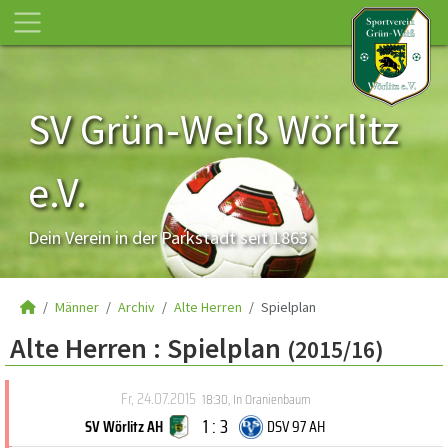
SV Grün-Weiß Wörlitz
e.V.
Dein Verein in der Parkstadt seit 1863
Männer
Archiv
Alte Herren
Spielplan
Alte Herren :
Spielplan
(2015/16)
Fr, 24.07.2015
18:30
,
In Oranienbaum
1 : 3
SV Wörlitz AH
DSV 97 AH