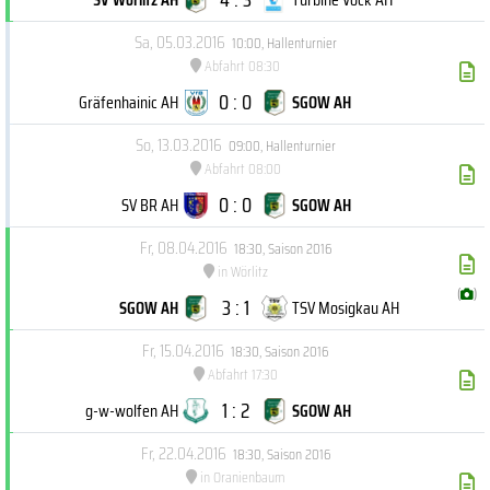
Sa, 05.03.2016
10:00
,
Hallenturnier
Abfahrt 08:30
0 : 0
Gräfenhainic AH
SGOW AH
So, 13.03.2016
09:00
,
Hallenturnier
Abfahrt 08:00
0 : 0
SV BR AH
SGOW AH
Fr, 08.04.2016
18:30
,
Saison 2016
in Wörlitz
(
)
3 : 1
SGOW AH
TSV Mosigkau AH
Fr, 15.04.2016
18:30
,
Saison 2016
Abfahrt 17:30
1 : 2
g-w-wolfen AH
SGOW AH
Fr, 22.04.2016
18:30
,
Saison 2016
in Oranienbaum