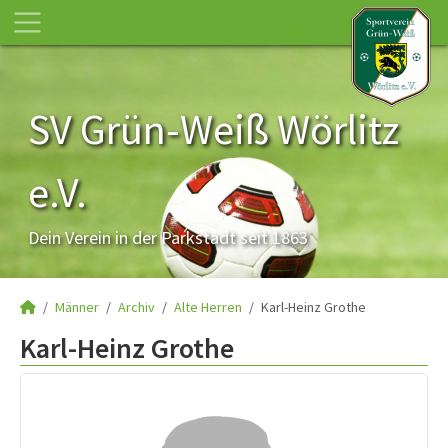
SV Grün-Weiß Wörlitz
e.V.
Dein Verein in der Parkstadt seit 1863
Männer
Archiv
Alte Herren
Karl-Heinz Grothe
Karl-Heinz Grothe