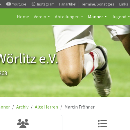
k
Youtube
Instagram
Fanartikel
Termine/Sonstiges
Links
Home
Verein
Abteilungen
Männer
Jugend
rlitz e.V.
863
nner
Archiv
Alte Herren
Martin Fröhner