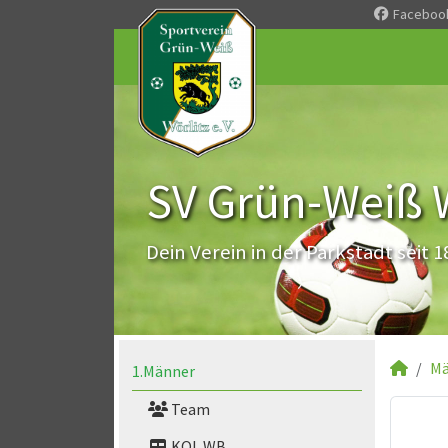
Faceboo
SV Grün-Weiß Wö
Dein Verein in der Parkstadt seit 1
Mä
1.Männer
Team
KOL WB