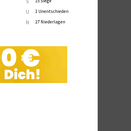
S
15 Siege
U
1 Unentschieden
N
27 Niederlagen