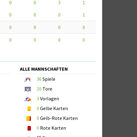
0
0
3
1
0
0
0
1
0
0
0
0
0
0
0
0
ALLE MANNSCHAFTEN
36
Spiele
10
Tore
3
Vorlagen
0
Gelbe Karten
0
Gelb-Rote Karten
0
Rote Karten