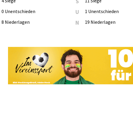
4 Siege
S
11 Siege
0 Unentschieden
U
1 Unentschieden
8 Niederlagen
N
19 Niederlagen