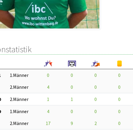
nstatistik
1
1.Männer
0
0
0
0
2.Männer
4
0
0
0
0
2.Männer
1
1
0
0
9
1.Männer
4
0
0
0
2.Männer
17
9
2
0