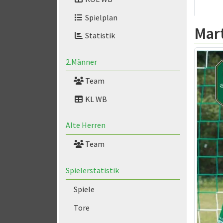
Spielplan
Mar
Statistik
2.Männer
Team
KL WB
Alte Herren
Team
Spielerstatistik
Spiele
Tore