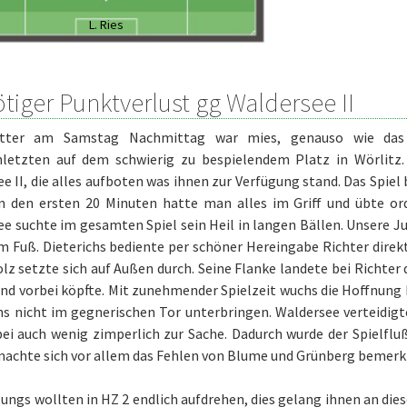
L. Ries
tiger Punktverlust gg Waldersee II
tter am Samstag Nachmittag war mies, genauso wie das 
nletzten auf dem schwierig zu bespielendem Platz in Wörlitz.
e II, die alles aufboten was ihnen zur Verfügung stand. Das Spiel
In den ersten 20 Minuten hatte man alles im Griff und übte or
e suchte im gesamten Spiel sein Heil in langen Bällen. Unsere 
m Fuß. Dieterichs bediente per schöner Hereingabe Richter direk
olz setzte sich auf Außen durch. Seine Flanke landete bei Richter
d vorbei köpfte. Mit zunehmender Spielzeit wuchs die Hoffnung 
ns nicht im gegnerischen Tor unterbringen. Waldersee verteidigt
bei auch wenig zimperlich zur Sache. Dadurch wurde der Spielfl
chte sich vor allem das Fehlen von Blume und Grünberg bemerkbar.
ungs wollten in HZ 2 endlich aufdrehen, dies gelang ihnen an die