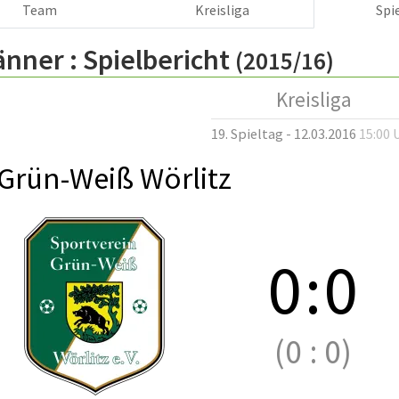
Team
Kreisliga
Spi
änner :
Spielbericht
(2015/16)
Kreisliga
19. Spieltag - 12.03.2016
15:00 
Grün-Weiß Wörlitz
0
:
0
(0
:
0)