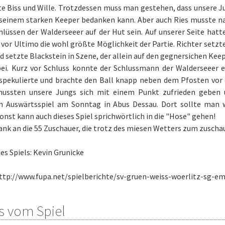
te Biss und Wille. Trotzdessen muss man gestehen, dass unsere 
i seinem starken Keeper bedanken kann. Aber auch Ries musste n
lüssen der Walderseeer auf der Hut sein. Auf unserer Seite hatt
vor Ultimo die wohl größte Möglichkeit der Partie. Richter setz
d setzte Blackstein in Szene, der allein auf den gegnersichen Keep
bei. Kurz vor Schluss konnte der Schlussmann der Walderseeer e
 spekulierte und brachte den Ball knapp neben dem Pfosten vor 
ussten unsere Jungs sich mit einem Punkt zufrieden geben 
n Auswärtsspiel am Sonntag in Abus Dessau. Dort sollte man w
onst kann auch dieses Spiel sprichwörtlich in die "Hose" gehen!
ank an die 55 Zuschauer, die trotz des miesen Wetters zum zusc
des Spiels: Kevin Grunicke
 http://www.fupa.net/spielberichte/sv-gruen-weiss-woerlitz-sg-
s vom Spiel