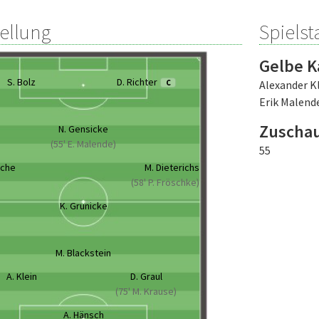
tellung
Spielsta
Gelbe K
S. Bolz
D. Richter
C
Alexander K
Erik Malend
Zuscha
N. Gensicke
(55' E. Malende)
55
sche
M. Dieterichs
(58' P. Fröschke)
K. Grunicke
M. Blackstein
A. Klein
D. Graul
(75' M. Krause)
A. Hänsch