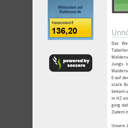
Unnö
Das We
Tabelle
Walderse
Jungs. 
Walderse
0 auf de
stark. B
bekam un
in HZ ei
ging da
Zudem ma
Unsere J