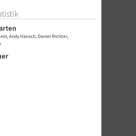
tistik
arten
lein
,
Andy Hänsch
,
Daniel Richter
,
e
uer