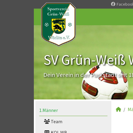
Faceboo
SV Grün-Weiß Wö
Dein Verein in der Parkstadt seit 1
Mä
1.Männer
Team
KOL WB