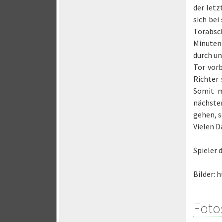
der letz
sich be
Torabsch
Minuten 
durch un
Tor vor
Richter
Somit m
nächste
gehen, s
Vielen D
Spieler 
Bilder:
Foto