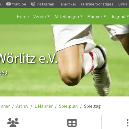
k
Youtube
Instagram
Fanartikel
Termine/Sonstiges
Links
Home
Verein
Abteilungen
Männer
Jugend
rlitz e.V.
863
nner
Archiv
1.Männer
Spielplan
Spieltag