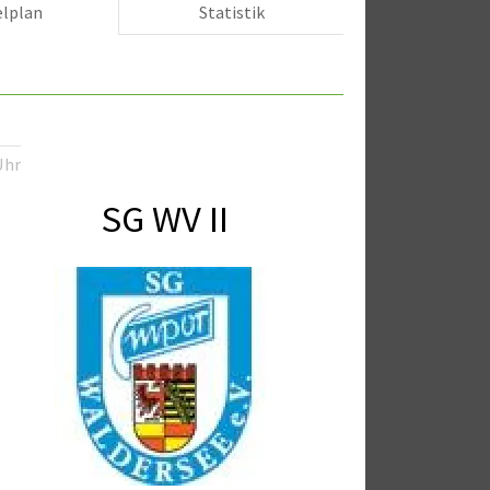
elplan
Statistik
Uhr
SG WV II