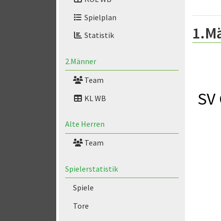
Spielplan
1.M
Statistik
2.Männer
Team
SV 
KL WB
Alte Herren
Team
Spielerstatistik
Spiele
Tore