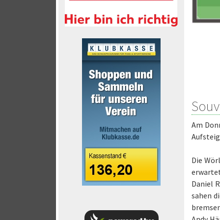
Souv
Am Donn
Aufsteig
Die Wörl
erwartet
Daniel 
sahen di
bremsen 
Andy Hän