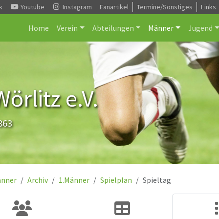
k
Youtube
Instagram
Fanartikel
Termine/Sonstiges
Links
Home
Verein
Abteilungen
Männer
Jugend
rlitz e.V.
863
nner
Archiv
1.Männer
Spielplan
Spieltag