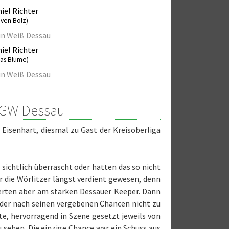
iel Richter
even Bolz)
n Weiß Dessau
iel Richter
cas Blume)
n Weiß Dessau
l GW Dessau
isenhart, diesmal zu Gast der Kreisoberliga
sichtlich überrascht oder hatten das so nicht
r die Wörlitzer längst verdient gewesen, denn
terten aber am starken Dessauer Keeper. Dann
r der nach seinen vergebenen Chancen nicht zu
lte, hervorragend in Szene gesetzt jeweils von
 sehen. Die einzige Chance war ein Schuss aus