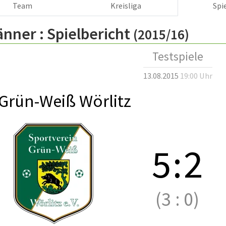
Team
Kreisliga
Spi
änner :
Spielbericht
(2015/16)
Testspiele
13.08.2015
19:00 Uhr
Grün-Weiß Wörlitz
5
:
2
(3
:
0)