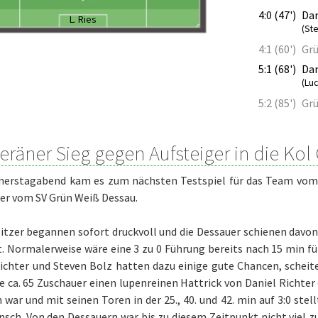
4:0 (47')
Dan
L. Ries
(St
4:1 (60')
Grü
5:1 (68')
Dan
(Lu
5:2 (85')
Grü
eräner Sieg gegen Aufsteiger in die Ko
erstagabend kam es zum nächsten Testspiel für das Team vom E
er vom SV Grün Weiß Dessau.
itzer begannen sofort druckvoll und die Dessauer schienen davon 
. Normalerweise wäre eine 3 zu 0 Führung bereits nach 15 min fü
Richter und Steven Bolz hatten dazu einige gute Chancen, schei
e ca. 65 Zuschauer einen lupenreinen Hattrick von Daniel Richte
war und mit seinen Toren in der 25., 40. und 42. min auf 3:0 stel
sch. Von den Dessauern war bis zu diesem Zeitpunkt nicht viel zu