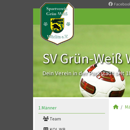
Faceboo
SV Grün-Weiß Wö
Dein Verein in der Parkstadt seit 1
Mä
1.Männer
Team
KOL WB