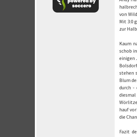
halbrech
von Wild
Mit 3:0 
zur Halb
Kaum nac
schob in
einigen 
Bolsdorf
stehen 
Blum der
durch -
diesmal 
Wörlitze
hauf vor
die Chan
Fazit d