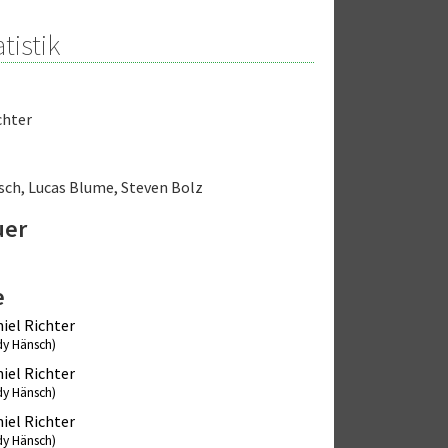
tistik
chter
sch
,
Lucas Blume
,
Steven Bolz
uer
e
iel Richter
dy Hänsch)
iel Richter
dy Hänsch)
iel Richter
dy Hänsch)