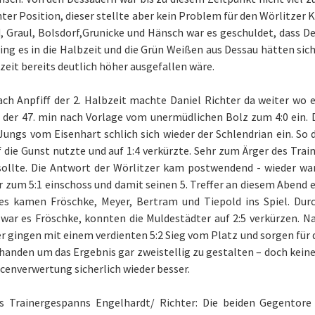
ter Position, dieser stellte aber kein Problem für den Wörlitzer 
, Graul, Bolsdorf,Grunicke und Hänsch war es geschuldet, dass 
ging es in die Halbzeit und die Grün Weißen aus Dessau hätten s
zeit bereits deutlich höher ausgefallen wäre.
h Anpfiff der 2. Halbzeit machte Daniel Richter da weiter wo e
 der 47. min nach Vorlage vom unermüdlichen Bolz zum 4:0 ein. 
Jungs vom Eisenhart schlich sich wieder der Schlendrian ein. So
 die Gunst nutzte und auf 1:4 verkürzte. Sehr zum Ärger des Trai
sollte. Die Antwort der Wörlitzer kam postwendend - wieder war
 zum 5:1 einschoss und damit seinen 5. Treffer an diesem Abend e
 es kamen Fröschke, Meyer, Bertram und Tiepold ins Spiel. Durc
war es Fröschke, konnten die Muldestädter auf 2:5 verkürzen. N
r gingen mit einem verdienten 5:2 Sieg vom Platz und sorgen für
handen um das Ergebnis gar zweistellig zu gestalten – doch keine
cenverwertung sicherlich wieder besser.
es Trainergespanns Engelhardt/ Richter: Die beiden Gegentore