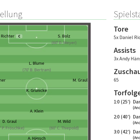
tellung
Spielsta
Tore
. Richter
S. Bolz
C
5x Daniel Ri
(60' D. Meyer)
Assists
3x Andy Hän
L. Blume
Zuscha
(70' B. Bertram)
65
her
M. Graul
K. Grunicke
Torfolg
1:0 (25')
Dan
(An
A. Klein
2:0 (40')
Dan
D. Graul
M. Wild
(An
' P. Fröschke)
(60' C. Thiepold)
3:0 (42')
Dan
(An
A. Hänsch