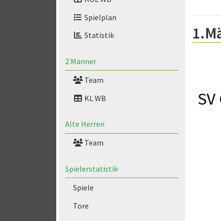
Spielplan
1.M
Statistik
2.Männer
Team
SV 
KL WB
Alte Herren
Team
Spielerstatistik
Spiele
Tore