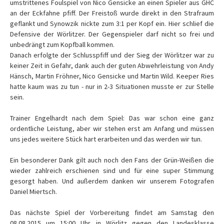
umstrittenes Foulspiel von Nico Gensicke an einen Spieler aus GHC
an der Eckfahne pfiff. Der Freistoß wurde direkt in den Strafraum
geflankt und Synowzik nickte zum 3:1 per Kopf ein. Hier schlief die
Defensive der Wörlitzer. Der Gegenspieler darf nicht so frei und
unbedrängt zum Kopfball kommen.
Danach erfolgte der Schlusspfiff und der Sieg der Wörlitzer war zu
keiner Zeit in Gefahr, dank auch der guten Abwehrleistung von Andy
Hänsch, Martin Fröhner, Nico Gensicke und Martin Wild. Keeper Ries
hatte kaum was zu tun - nur in 2-3 Situationen musste er zur Stelle
sein.
Trainer Engelhardt nach dem Spiel: Das war schon eine ganz
ordentliche Leistung, aber wir stehen erst am Anfang und müssen
uns jedes weitere Stück hart erarbeiten und das werden wir tun.
Ein besonderer Dank gilt auch noch den Fans der Grün-Weißen die
wieder zahlreich erschienen sind und für eine super Stimmung
gesorgt haben. Und außerdem danken wir unserem Fotografen
Daniel Miertsch.
Das nächste Spiel der Vorbereitung findet am Samstag den
08.08.2015 um 15:00 Uhr in Wörlitz gegen den Landesklasse