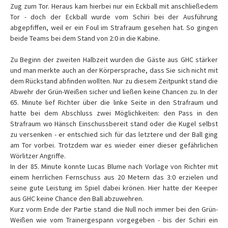
Zug zum Tor. Heraus kam hierbei nur ein Eckball mit anschließedem
Tor - doch der Eckball wurde vom Schiri bei der Ausführung
abgepfiffen, weil er ein Foul im Strafraum gesehen hat. So gingen
beide Teams bei dem Stand von 2:0 in die Kabine.
Zu Beginn der zweiten Halbzeit wurden die Gäste aus GHC stärker
und man merkte auch an der Körpersprache, dass Sie sich nicht mit
dem Rückstand abfinden wollten. Nur zu diesem Zeitpunkt stand die
Abwehr der Grün-Weißen sicher und ließen keine Chancen zu. In der
65. Minute lief Richter über die linke Seite in den Strafraum und
hatte bei dem Abschluss zwei Möglichkeiten: den Pass in den
Strafraum wo Hänsch Einschussbereit stand oder die Kugel selbst
zu versenken - er entschied sich für das letztere und der Ball ging
am Tor vorbei. Trotzdem war es wieder einer dieser gefährlichen
Wörlitzer Angriffe.
In der 85. Minute konnte Lucas Blume nach Vorlage von Richter mit
einem herrlichen Fernschuss aus 20 Metern das 3:0 erzielen und
seine gute Leistung im Spiel dabei krönen. Hier hatte der Keeper
aus GHC keine Chance den Ball abzuwehren.
Kurz vorm Ende der Partie stand die Null noch immer bei den Grün-
Weißen wie vom Trainergespann vorgegeben - bis der Schiri ein