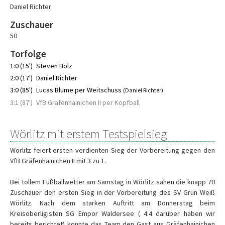
Daniel Richter
Zuschauer
50
Torfolge
1:0 (15')
Steven Bolz
2:0 (17')
Daniel Richter
3:0 (85')
Lucas Blume per Weitschuss
(Daniel Richter)
3:1 (87')
VfB Gräfenhainichen II per Kopfball
Wörlitz mit erstem Testspielsieg
Wörlitz feiert ersten verdienten Sieg der Vorbereitung gegen den
VfB Gräfenhainichen II mit 3 zu 1.
Bei tollem Fußballwetter am Samstag in Wörlitz sahen die knapp 70
Zuschauer den ersten Sieg in der Vorbereitung des SV Grün Weiß
Wörlitz. Nach dem starken Auftritt am Donnerstag beim
Kreisoberligisten SG Empor Waldersee ( 4:4 darüber haben wir
bereits berichtet) konnte das Team den Gast aus Gräfenhainichen