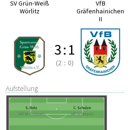
SV Grün-Weiß
VfB
Wörlitz
Gräfenhainichen
II
3
:
1
(2
:
0)
Aufstellung
S. Bolz
C. Schulze
(45' M. Fröhner)
(45' D. Meyer)