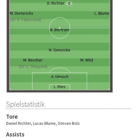
D. Richter
C
M. Dieterichs
L. Blume
(45' R. Falkenthal)
B. Bertram
N. Gensicke
M. Beuther
M. Wild
(55' C. Thiepold)
A. Hänsch
L. Ries
Spielstatistik
Tore
Daniel Richter
,
Lucas Blume
,
Steven Bolz
Assists