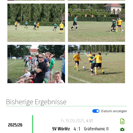
Bisherige Ergebnisse
Datum anzeigen
Fr, 19.09.2025
, 4.ST
2025/26
4 : 1
SV Wörlitz
Gräfenhainic II
(
)