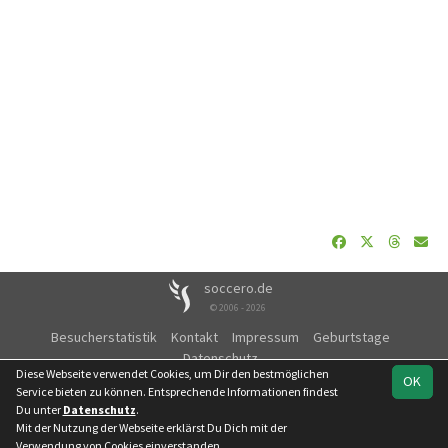
soccero.de
© 2006 - 2026
Besucherstatistik
Kontakt
Impressum
Geburtstage
Datenschutz
Diese Webseite verwendet Cookies, um Dir den bestmöglichen
OK
Service bieten zu können. Entsprechende Informationen findest
Du unter
Datenschutz
.
Mit der Nutzung der Webseite erklärst Du Dich mit der
Team
Kreisliga
Spielplan
Statistik
Verwendung von Cookies einverstanden.