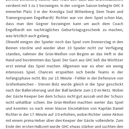
verdient mit 3 zu 1 bezwingen. In der vorigen Saison belegte GHC II
immerhin Platz 3 in der Kreisliga Süd Wittenberg. Dem Team und
Trainergespann Engelhardt/ Richter war vor dem Spiel schon klar,
dass man den Gegner bezwingen kann um auch dem Coach
Engelhardt ein nachträgliches Geburtstagsgeschenk zu machen,
was letztlich auch gelang.
Obwohl einigen der Spieler noch das Spiel vom Donnerstag in den
Beinen steckte und wieder über 10 Spieler nicht zur Verfügung
standen, nahmen die Grün-Weißen von Beginn an das Heft in die
Hand und bestimmten das Spiel. Der Gast aus GHC ließ die Wörlitzer
erst einmal das Spiel machen. Allgemein war es eher ein wenig
intensives Spiel. Chancen erspielten sich beide Teams in der
Anfangsphase nicht. Bis zur 15. Minute - Fehler in der Defensive von
Gräfenhainichen - Steven Bolz wurde gleich in die Spur geschickt
nach der Balleroberung und der Ball landete zum 1:0 im Netz. Wobei
der Gäste Keeper bei dem Schuss nicht gut aussah und der Schuss
nicht unhaltbar schien. Die Grün-Weißen machten weiter das Spiel
und konnten so nach einer klasse Einzelaktion von Kapitän Daniel
Richter in der 17. Minute auf 2:0 erhöhen, wobei Richter seine Aktion
mit einem prima Heber über den Keeper der Gäste vollendete. Zum
Ende der ersten Halbzeit wurde GHC etwas stärker und suchten den