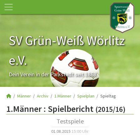
SV Grün-Weiß Wörlitz
e.V.
Dein Verein in der Parkstadt seit 1863
Männer
Archiv
1.Männer
Spielplan
Spieltag
1.Männer :
Spielbericht
(2015/16)
Testspiele
01.08.2015
15:00 Uhr