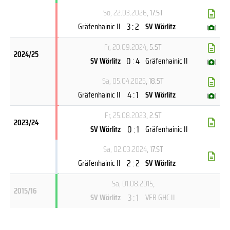
So, 22.03.2026
, 17.ST
3 : 2
Gräfenhainic II
SV Wörlitz
(
)
Fr, 20.09.2024
, 5.ST
2024/25
0 : 4
SV Wörlitz
Gräfenhainic II
(
)
Sa, 05.04.2025
, 18.ST
4 : 1
Gräfenhainic II
SV Wörlitz
(
)
Fr, 25.08.2023
, 2.ST
2023/24
0 : 1
SV Wörlitz
Gräfenhainic II
Sa, 02.03.2024
, 17.ST
2 : 2
Gräfenhainic II
SV Wörlitz
Sa, 01.08.2015
,
2015/16
3 : 1
SV Wörlitz
VFB GHC II