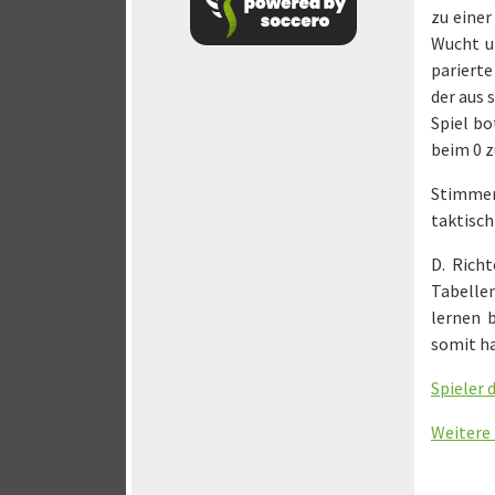
zu einer
Wucht u
parierte
der aus 
Spiel bo
beim 0 z
Stimmen
taktisch
D. Rich
Tabellen
lernen 
somit ha
Spieler 
Weitere 