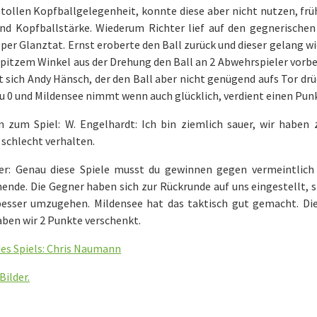
 tollen Kopfballgelegenheit, konnte diese aber nicht nutzen, frü
nd Kopfballstärke. Wiederum Richter lief auf den gegnerischen 
 per Glanztat. Ernst eroberte den Ball zurück und dieser gelang wi
spitzem Winkel aus der Drehung den Ball an 2 Abwehrspieler vorbe
t sich Andy Hänsch, der den Ball aber nicht genügend aufs Tor dr
u 0 und Mildensee nimmt wenn auch glücklich, verdient einen Punk
 zum Spiel: W. Engelhardt: Ich bin ziemlich sauer, wir haben z
 schlecht verhalten.
ter: Genau diese Spiele musst du gewinnen gegen vermeintlic
ende. Die Gegner haben sich zur Rückrunde auf uns eingestellt, s
besser umzugehen. Mildensee hat das taktisch gut gemacht. D
ben wir 2 Punkte verschenkt.
des Spiels: Chris Naumann
Bilder.