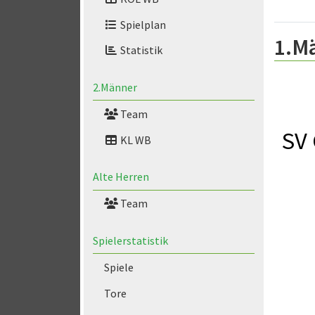
Spielplan
1.M
Statistik
2.Männer
Team
SV 
KL WB
Alte Herren
Team
Spielerstatistik
Spiele
Tore