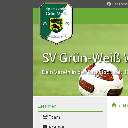
Faceboo
SV Grün-Weiß Wö
Dein Verein in der Parkstadt seit 1
Mä
1.Männer
Team
KOL WB