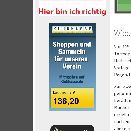
Wied
Vor 115 
Tormögl
Hälfte e
Vorlage
Regen/Ha
Zur zwe
genomme
bei alle
Männer 
erzielen
nach ein
aber ein