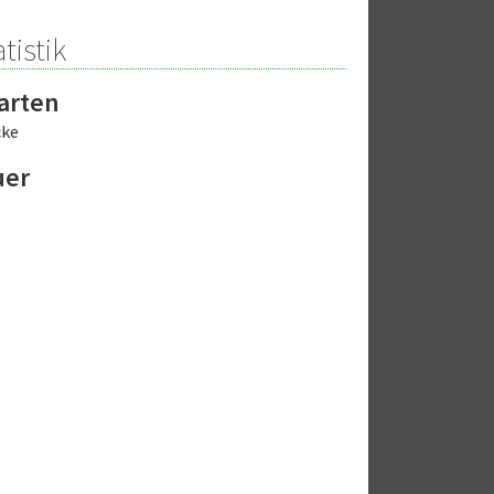
tistik
arten
cke
uer