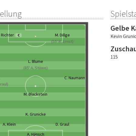
tellung
Spielsta
Gelbe K
. Richter
M. Dillge
C
Kevin Gruni
(55' R. Ernst)
Zuscha
115
L. Blume
(85' A. Stüwe)
l
C. Naumann
Graul)
M. Blackstein
K. Grunicke
A. Klein
D. Graul
A. Hänsch