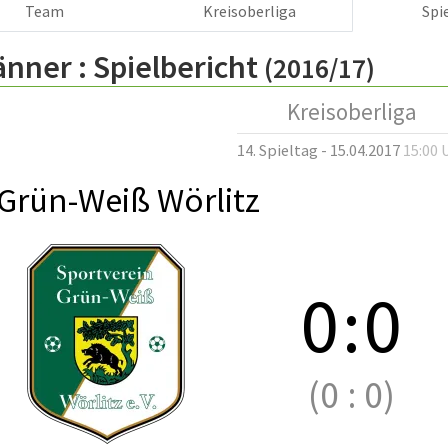
Team
Kreisoberliga
Spi
änner :
Spielbericht
(2016/17)
Kreisoberliga
14. Spieltag - 15.04.2017
15:00 
Grün-Weiß Wörlitz
0
:
0
(0
:
0)