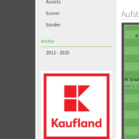
Assists
Aufs
Scorer
Sünder
D
Archiv
2012 - 2025
M. Grau
(66' K. 