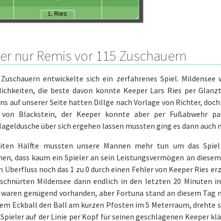
L. Ries
er nur Remis vor 115 Zuschauern
Zuschauern entwickelte sich ein zerfahrenes Spiel. Mildensee w
ichkeiten, die beste davon konnte Keeper Lars Ries per Glanzt
ins auf unserer Seite hatten Dillge nach Vorlage von Richter, doch 
 von Blackstein, der Keeper konnte aber per Fußabwehr pa
geldusche über sich ergehen lassen mussten ging es dann auch mi
iten Hälfte mussten unsere Mannen mehr tun um das Spiel s
n, dass kaum ein Spieler an sein Leistungsvermögen an diesem
m Überfluss noch das 1 zu 0 durch einen Fehler von Keeper Ries erz
schnürten Mildensee dann endlich in den letzten 20 Minuten in
 waren genügend vorhanden, aber Fortuna stand an diesem Tag ni
em Eckball den Ball am kurzen Pfosten im 5 Meterraum, drehte si
 Spieler auf der Linie per Kopf für seinen geschlagenen Keeper k