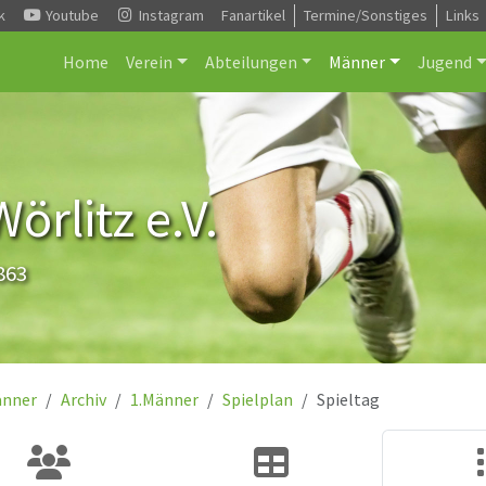
k
Youtube
Instagram
Fanartikel
Termine/Sonstiges
Links
Home
Verein
Abteilungen
Männer
Jugend
rlitz e.V.
863
nner
Archiv
1.Männer
Spielplan
Spieltag