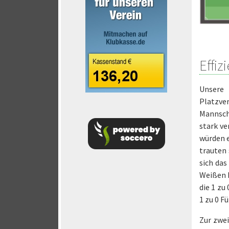
Effiz
Unsere
Platzve
Mannsch
stark ve
würden e
trauten 
sich das
Weißen F
die 1 zu
1 zu 0 F
Zur zwei