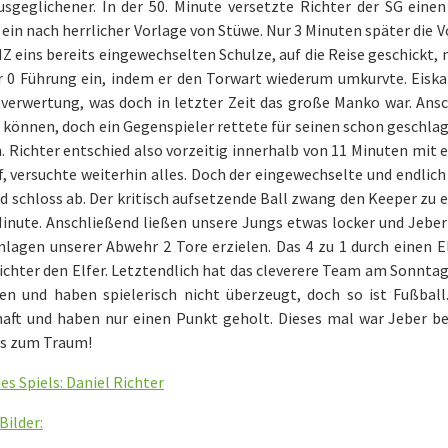
usgeglichener. In der 50. Minute versetzte Richter der SG eine
ein nach herrlicher Vorlage von Stüwe. Nur 3 Minuten später die 
Z eins bereits eingewechselten Schulze, auf die Reise geschickt, 
ur 0 Führung ein, indem er den Torwart wiederum umkurvte. Eisk
verwertung, was doch in letzter Zeit das große Manko war. Ansc
können, doch ein Gegenspieler rettete für seinen schon geschlag
 Richter entschied also vorzeitig innerhalb von 11 Minuten mit e
f, versuchte weiterhin alles. Doch der eingewechselte und endli
d schloss ab. Der kritisch aufsetzende Ball zwang den Keeper zu ei
Minute. Anschließend ließen unsere Jungs etwas locker und Jebe
nlagen unserer Abwehr 2 Tore erzielen. Das 4 zu 1 durch einen E
ichter den Elfer. Letztendlich hat das cleverere Team am Sonntag
en und haben spielerisch nicht überzeugt, doch so ist Fußball.
aft und haben nur einen Punkt geholt. Dieses mal war Jeber b
is zum Traum!
des Spiels: Daniel Richter
Bilder: