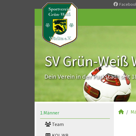
Faceboo
SV Grün-Weiß Wö
Dein Verein in der Parkstadt seit 1
Mä
1.Männer
Team
KOL WB