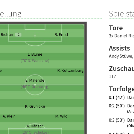
tellung
Spielsta
Tore
. Richter
R. Ernst
C
3x Daniel Ri
Assists
L. Blume
Andy Stüwe
(70' D. Wünsche)
Zuscha
e
R. Koltzenburg
117
E. Malende
(46' T. Grünberg)
Torfolg
0:1 (42')
Dan
0:2 (50')
Dan
K. Grunicke
(An
A. Klein
M. Wild
0:3 (53')
Dan
A. Hänsch
(Oli
(26' O. Schulze)