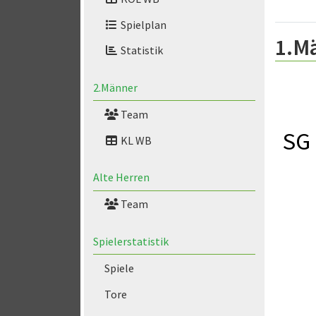
Spielplan
1.M
Statistik
2.Männer
Team
SG 
KL WB
Alte Herren
Team
Spielerstatistik
Spiele
Tore