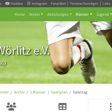
k
Youtube
Instagram
Fanartikel
Termine/Sonstiges
Links
Home
Verein
Abteilungen
Männer
Jugend
rlitz e.V.
863
nner
Archiv
1.Männer
Spielplan
Spieltag