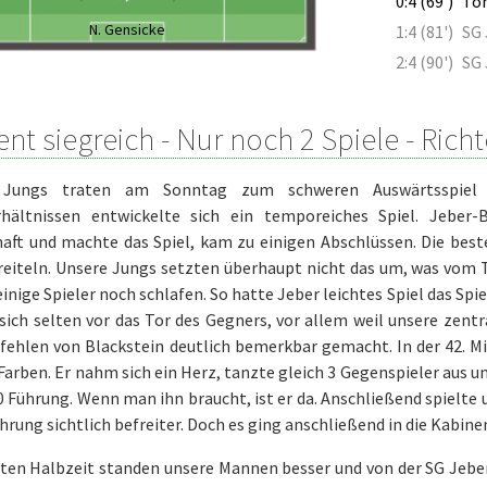
0:4 (69')
Ton
N. Gensicke
1:4 (81')
SG 
2:4 (90')
SG 
ient siegreich - Nur noch 2 Spiele - Richt
 Jungs traten am Sonntag zum schweren Auswärtsspiel i
rhältnissen entwickelte sich ein temporeiches Spiel. Jeber-
aft und machte das Spiel, kam zu einigen Abschlüssen. Die best
reiteln. Unsere Jungs setzten überhaupt nicht das um, was vom 
inige Spieler noch schlafen. So hatte Jeber leichtes Spiel das Sp
sich selten vor das Tor des Gegners, vor allem weil unsere zentr
 fehlen von Blackstein deutlich bemerkbar gemacht. In der 42. Mi
arben. Er nahm sich ein Herz, tanzte gleich 3 Gegenspieler aus u
 0 Führung. Wenn man ihn braucht, ist er da. Anschließend spielte
ührung sichtlich befreiter. Doch es ging anschließend in die Kabine
ten Halbzeit standen unsere Mannen besser und von der SG Jeber 