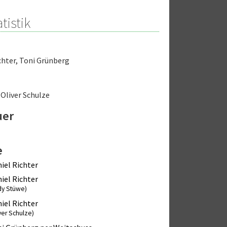
tistik
chter
,
Toni Grünberg
,
Oliver Schulze
uer
e
iel Richter
iel Richter
dy Stüwe)
iel Richter
ver Schulze)