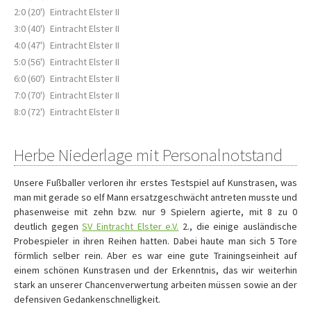
2:0 (20')
Eintracht Elster II
3:0 (40')
Eintracht Elster II
4:0 (47')
Eintracht Elster II
5:0 (56')
Eintracht Elster II
6:0 (60')
Eintracht Elster II
7:0 (70')
Eintracht Elster II
8:0 (72')
Eintracht Elster II
Herbe Niederlage mit Personalnotstand
Unsere Fußballer verloren ihr erstes Testspiel auf Kunstrasen, was
man mit gerade so elf Mann ersatzgeschwächt antreten musste und
phasenweise mit zehn bzw. nur 9 Spielern agierte, mit 8 zu 0
deutlich gegen
SV Eintracht Elster e.V.
2., die einige ausländische
Probespieler in ihren Reihen hatten. Dabei haute man sich 5 Tore
förmlich selber rein. Aber es war eine gute Trainingseinheit auf
einem schönen Kunstrasen und der Erkenntnis, das wir weiterhin
stark an unserer Chancenverwertung arbeiten müssen sowie an der
defensiven Gedankenschnelligkeit.