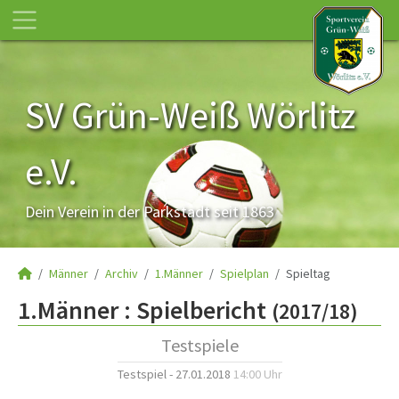
SV Grün-Weiß Wörlitz
e.V.
Dein Verein in der Parkstadt seit 1863
Männer
Archiv
1.Männer
Spielplan
Spieltag
1.Männer :
Spielbericht
(2017/18)
Testspiele
Testspiel - 27.01.2018
14:00 Uhr