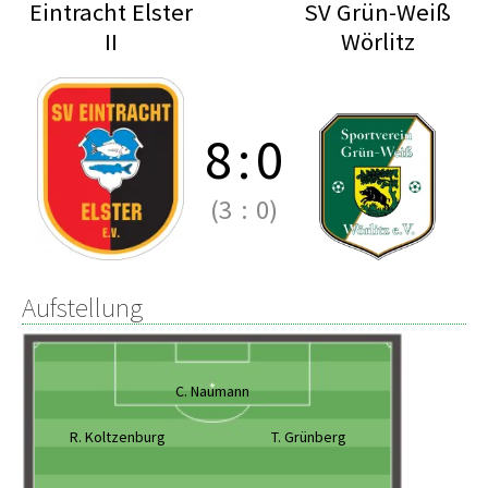
Eintracht Elster
SV Grün-Weiß
II
Wörlitz
8
:
0
(3
:
0)
Aufstellung
C. Naumann
R. Koltzenburg
T. Grünberg