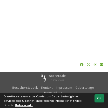
soccero.de
© 2006 - 2026
Besucherstatistik
Kontakt
Impressum
Geburtstage
Datenschutz
Diese Webseite verwendet Cookies, um Dir den bestmöglichen
OK
Service bieten zu können. Entsprechende Informationen findest
Du unter
Datenschutz
.