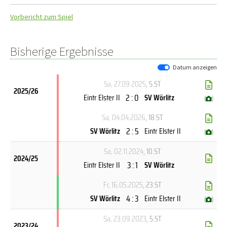
Vorbericht zum Spiel
Bisherige Ergebnisse
Datum anzeigen
Sa, 27.09.2025
, 5.ST
2025/26
2 : 0
Eintr Elster II
SV Wörlitz
(
)
Sa, 04.04.2026
, 18.ST
2 : 5
SV Wörlitz
Eintr Elster II
(
)
Sa, 02.11.2024
, 10.ST
2024/25
3 : 1
Eintr Elster II
SV Wörlitz
Fr, 16.05.2025
, 23.ST
4 : 3
SV Wörlitz
Eintr Elster II
(
)
Sa, 23.09.2023
, 5.ST
2023/24