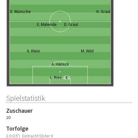
D. Wünsche
K. Graul
E. Malende
D. Graul
A. Klein
M. Wild
A. Hänsch
L. Ries
C
Spielstatistik
Zuschauer
20
Torfolge
1:0 (15')
Eintracht Elster II