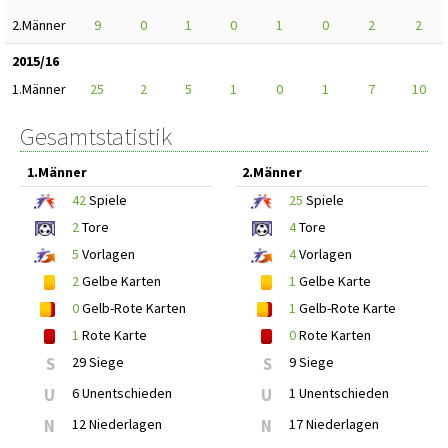
2.Männer
9
0
1
0
1
0
2
2
2015/16
1.Männer
25
2
5
1
0
1
7
10
Gesamtstatistik
1.Männer
2.Männer
42
Spiele
25
Spiele
2
Tore
4
Tore
5
Vorlagen
4
Vorlagen
2
Gelbe Karten
1
Gelbe Karte
0
Gelb-Rote Karten
1
Gelb-Rote Karte
1
Rote Karte
0
Rote Karten
S
29 Siege
S
9 Siege
U
6 Unentschieden
U
1 Unentschieden
N
12 Niederlagen
N
17 Niederlagen