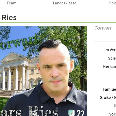
Team
Landesklasse
Spi
 Ries
Torwart
im Vere
Spie
Herkun
Famili
Größe / 
H
Vorb