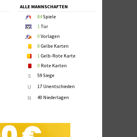
ALLE MANNSCHAFTEN
84
Spiele
1
Tor
0
Vorlagen
8
Gelbe Karten
1
Gelb-Rote Karte
0
Rote Karten
S
59 Siege
U
17 Unentschieden
N
40 Niederlagen