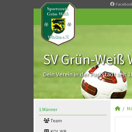
Faceboo
SV Grün-Weiß Wö
Dein Verein in der Parkstadt seit 1
Mä
1.Männer
Team
KOL WB