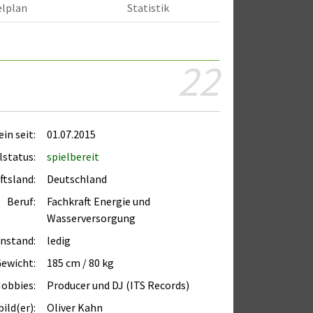
elplan
Statistik
22
in seit:
01.07.2015
lstatus:
spielbereit
ftsland:
Deutschland
Beruf:
Fachkraft Energie und
Wasserversorgung
enstand:
ledig
Gewicht:
185 cm / 80 kg
obbies:
Producer und DJ (ITS Records)
ild(er):
Oliver Kahn