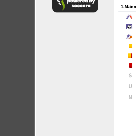
1.Männ
S
U
N