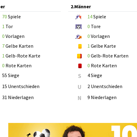
er
2.Männer
70
Spiele
14
Spiele
1
Tor
0
Tore
0
Vorlagen
0
Vorlagen
7
Gelbe Karten
1
Gelbe Karte
1
Gelb-Rote Karte
0
Gelb-Rote Karten
0
Rote Karten
0
Rote Karten
55 Siege
S
4 Siege
15 Unentschieden
U
2 Unentschieden
31 Niederlagen
N
9 Niederlagen