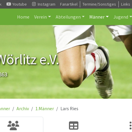
k
Youtube
Instagram
Fanartikel
Termine/Sonstiges
Links
Home
Verein
Abteilungen
Männer
Jugend
rlitz e.V.
863
nner
Archiv
1.Männer
Lars Ries