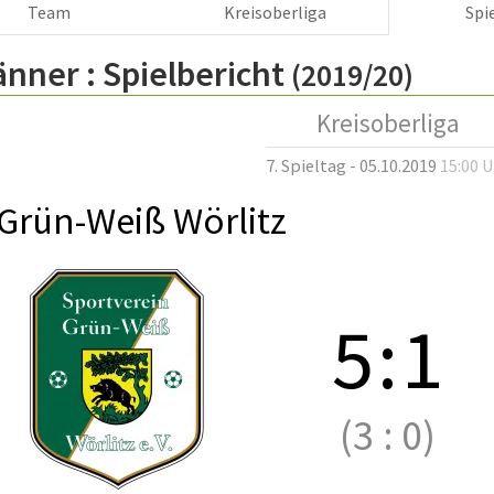
Team
Kreisoberliga
Spi
änner :
Spielbericht
(2019/20)
Kreisoberliga
7. Spieltag - 05.10.2019
15:00 
Grün-Weiß Wörlitz
5
:
1
(3
:
0)