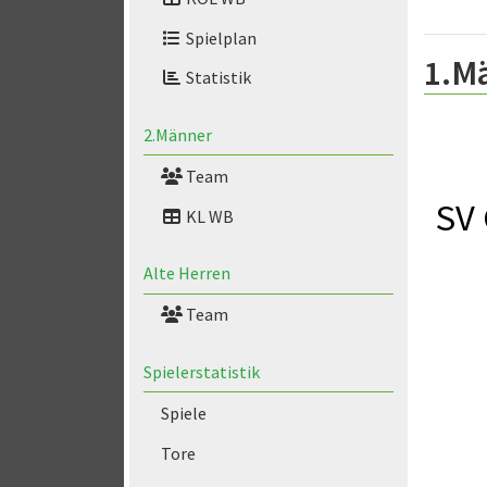
Spielplan
1.M
Statistik
2.Männer
Team
SV 
KL WB
Alte Herren
Team
Spielerstatistik
Spiele
Tore