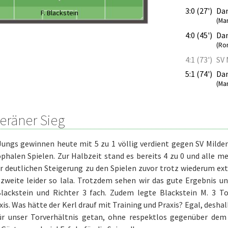
3:0 (27')
Dan
F. Blackstein
(Mar
4:0 (45')
Dan
(Ro
4:1 (73')
SV 
5:1 (74')
Dan
(Mar
eräner Sieg
Jungs gewinnen heute mit 5 zu 1 völlig verdient gegen SV Milde
phalen Spielen. Zur Halbzeit stand es bereits 4 zu 0 und alle 
er deutlichen Steigerung zu den Spielen zuvor trotz wiederum e
 zweite leider so lala. Trotzdem sehen wir das gute Ergebnis und
Blackstein
und Richter 3 fach. Zudem legte Blackstein M. 3 To
xis. Was hätte der Kerl drauf mit Training und Praxis? Egal, desha
ür unser Torverhältnis getan, ohne respektlos gegenüber dem 