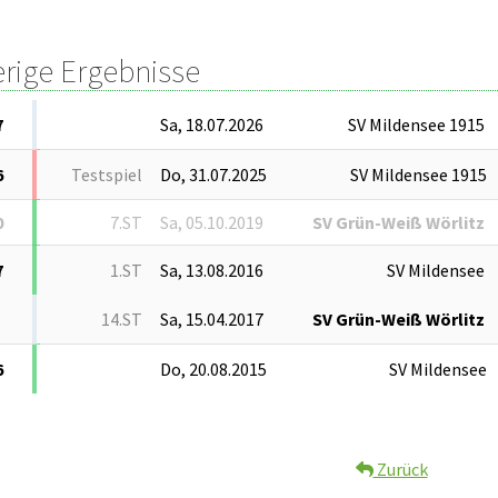
erige Ergebnisse
7
Sa, 18.07.2026
SV Mildensee 1915
6
Testspiel
Do, 31.07.2025
SV Mildensee 1915
0
7.ST
Sa, 05.10.2019
SV Grün-Weiß Wörlitz
7
1.ST
Sa, 13.08.2016
SV Mildensee
14.ST
Sa, 15.04.2017
SV Grün-Weiß Wörlitz
6
Do, 20.08.2015
SV Mildensee
Zurück