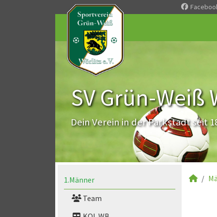
Faceboo
SV Grün-Weiß Wö
Dein Verein in der Parkstadt seit 1
Mä
1.Männer
Team
KOL WB