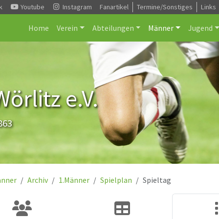
k
Youtube
Instagram
Fanartikel
Termine/Sonstiges
Links
Home
Verein
Abteilungen
Männer
Jugend
rlitz e.V.
863
nner
Archiv
1.Männer
Spielplan
Spieltag