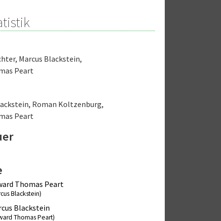
tistik
chter
,
Marcus Blackstein
,
mas Peart
lackstein
,
Roman Koltzenburg
,
mas Peart
uer
e
ward Thomas Peart
cus Blackstein)
cus Blackstein
ward Thomas Peart)