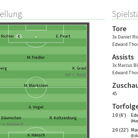
tellung
Spielsta
Tore
. Richter
E. Peart
3x Daniel Ri
C
Edward Tho
Assists
M. Fiedler
3x Marcus B
berg
K. Graul
Edward Tho
(68' C. Rast)
Zuscha
M. Blackstein
45
Torfolg
A. Vogel
1:0 (6')
Ed
. Däumichen
R. Koltzenburg
(Mar
8' A. Mehnert)
2:0 (22')
Mar
A. Hänsch
(Ed