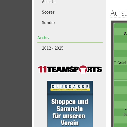
Assists
Aufs
Scorer
Sünder
D
Archiv
2012 - 2025
T. Grün
L
(6