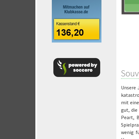
Souv
Unsere 
katastro
mit ein
gut, die
Peart, 
Spielpra
wenig f