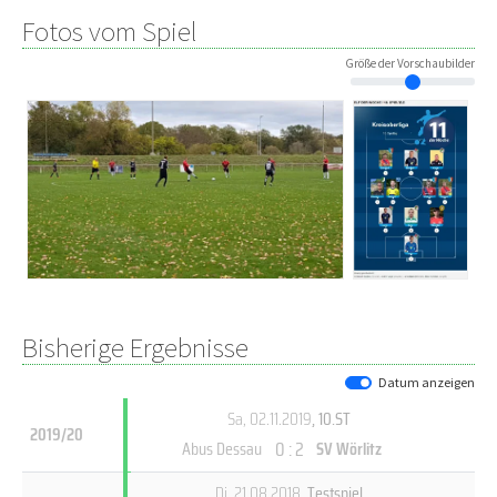
Fotos vom Spiel
Größe der Vorschaubilder
Bisherige Ergebnisse
Datum anzeigen
Sa, 02.11.2019
, 10.ST
2019/20
0 : 2
Abus Dessau
SV Wörlitz
Di, 21.08.2018
, Testspiel