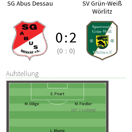
SG Abus Dessau
SV Grün-Weiß
Wörlitz
0
:
2
(0
:
0)
Aufstellung
E. Peart
M. Dillge
M. Fiedler
(62' J. Ludwig)
L. Blume