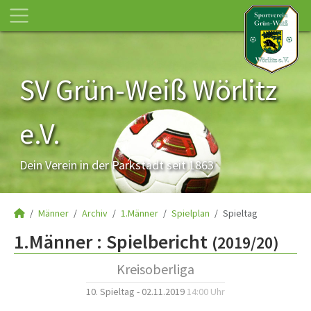
SV Grün-Weiß Wörlitz
e.V.
Dein Verein in der Parkstadt seit 1863
Männer
Archiv
1.Männer
Spielplan
Spieltag
1.Männer :
Spielbericht
(2019/20)
Kreisoberliga
10. Spieltag - 02.11.2019
14:00 Uhr