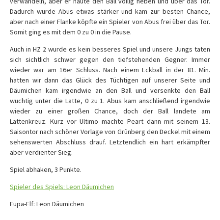
verwandeln, aber er haute den Ball völlig neben und über das Tor.
Dadurch wurde Abus etwas stärker und kam zur besten Chance,
aber nach einer Flanke köpfte ein Spieler von Abus frei über das Tor.
Somit ging es mit dem 0 zu 0 in die Pause.
Auch in HZ 2 wurde es kein besseres Spiel und unsere Jungs taten
sich sichtlich schwer gegen den tiefstehenden Gegner. Immer
wieder war am 16er Schluss. Nach einem Eckball in der 81. Min.
hatten wir dann das Glück des Tüchtigen auf unserer Seite und
Däumichen kam irgendwie an den Ball und versenkte den Ball
wuchtig unter die Latte, 0 zu 1. Abus kam anschließend irgendwie
wieder zu einer großen Chance, doch der Ball landete am
Lattenkreuz. Kurz vor Ultimo machte Peart dann mit seinem 13.
Saisontor nach schöner Vorlage von Grünberg den Deckel mit einem
sehenswerten Abschluss drauf. Letztendlich ein hart erkämpfter
aber verdienter Sieg.
Spiel abhaken, 3 Punkte.
Spieler des Spiels: Leon Däumichen
Fupa-Elf: Leon Däumichen