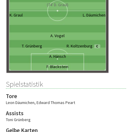
(74' D. Graul)
K. Graul
L. Däumichen
A. Vogel
T. Grünberg
R. Koltzenburg
C
A. Hänsch
F. Blackstein
Spielstatistik
Tore
Leon Däumichen
,
Edward Thomas Peart
Assists
Toni Grünberg
Gelbe Karten