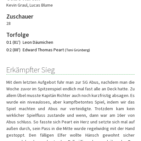
Kevin Graul
,
Lucas Blume
Zuschauer
28
Torfolge
0:1 (81')
Leon Däumichen
0:2 (88')
Edward Thomas Peart
(Toni Grünberg)
Erkämpfter Sieg
Mit dem letzten Aufgebot fuhr man zur SG Abus, nachdem man die
Woche zuvor im Spitzenspiel endlich mal fast alle an Deck hatte. Zu
allem Übel musste Kapitän Richter auch noch kurzfristig absagen. Es
wurde ein niveauloses, aber kampfbetontes Spiel, indem wir das
Spiel machten und Abus nur verteidigte. Trotzdem kam kein
wirklicher Spielfluss zustande und wenn, dann war am 16er von
Abus schluss. So fasste sich Peart ein Herz und setzte sich mal auf
außen durch, sein Pass in die Mitte wurde regelwidrig mit der Hand
gestoppt. Den fälligen Elfer wollte Hänsch gewohnt sicher