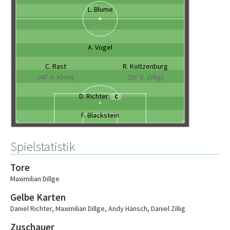
L. Blume
A. Vogel
C. Rast
R. Koltzenburg
(46' A. Klein)
(26' D. Zillig)
D. Richter
C
F. Blackstein
Spielstatistik
Tore
Maximilian Dillge
Gelbe Karten
Daniel Richter
,
Maximilian Dillge
,
Andy Hänsch
,
Daniel Zillig
Zuschauer