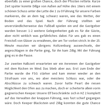
ebenfalls zu einer großen Chance, doch der Pfosten rettete. Kurze
Zeit später konnte Dillge von Außen auf Höhe des 16ers mit einem
schönen Schuss unter die Latte die 1 zu 0 Führung für unsere Farben
markieren, die an dem tag schwarz waren, wie das Wetter, der
Boden und das Spiel. Nach der Führung stellten wir
unverständlicherweise das Fußball spielen ein und die Gastgeber
wurden besser. 1-2 weitere Gelegenheiten gab es für die Gäste,
aber nicht wirklich was gefährliches dabei. Für uns gab es einen
Freistoß von Gläser zu erwähnen, der am Tor vorbei strich. In der 25.
Minute mussten wir übrigens Koltzenburg auswechseln, der
angeschlagen in die Partie ging, für ihn kam Zillig. Mit der Führung
ging es in die Pause.
Zur zweiten Halbzeit erwarteten wir ein Anrennen der Gastgeber
mit dem Rücken im Wind. Das blieb aber aus. Erst zum Ende der
Partie wurde die FSG stärker und kam immer wieder an den
Strafraum von uns, wo aber meistens Schluss war, oder die
Abschlüsse zu schwach waren. Zuvor hatte Peart die riesen
Möglichkeit den Ofen aus zu machen, doch er scheiterte allein vorm
gegnerischen Keeper. Unsere Elf beschränkte sich in HZ 2 komplett
auf das Verwalten der knappen Führung, was fast schief gegangen
wäre. Doch Keeper Blackstein und Zillig konnten die gute Chance