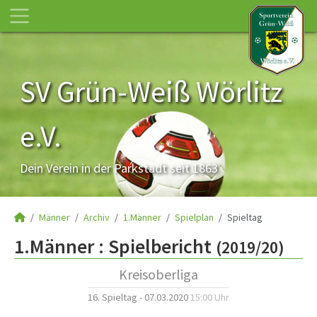
SV Grün-Weiß Wörlitz
e.V.
Dein Verein in der Parkstadt seit 1863
Männer
Archiv
1.Männer
Spielplan
Spieltag
1.Männer :
Spielbericht
(2019/20)
Kreisoberliga
16. Spieltag - 07.03.2020
15:00 Uhr