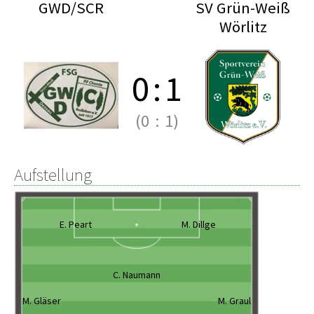
GWD/SCR
SV Grün-Weiß
Wörlitz
0
:
1
(0
:
1)
Aufstellung
E. Peart
M. Dillge
C. Naumann
M. Gläser
M. Graul