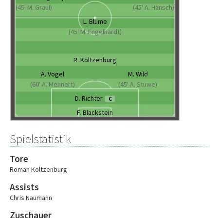
(45' M. Graul)
(45' A. Hänsch)
L. Blume
(45' M. Engelhardt)
R. Koltzenburg
A. Vogel
M. Wild
(60' A. Mehnert)
(45' A. Stüwe)
D. Richter
C
F. Blackstein
Spielstatistik
Tore
Roman Koltzenburg
Assists
Chris Naumann
Zuschauer