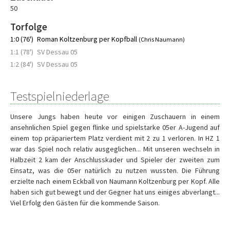
50
Torfolge
1:0 (76')
Roman Koltzenburg per Kopfball
(Chris Naumann)
1:1 (78')
SV Dessau 05
1:2 (84')
SV Dessau 05
Testspielniederlage
Unsere Jungs haben heute vor einigen Zuschauern in einem
ansehnlichen Spiel gegen flinke und spielstarke 05er A-Jugend auf
einem top präpariertem Platz verdient mit 2 zu 1 verloren. In HZ 1
war das Spiel noch relativ ausgeglichen... Mit unseren wechseln in
Halbzeit 2 kam der Anschlusskader und Spieler der zweiten zum
Einsatz, was die 05er natürlich zu nutzen wussten. Die Führung
erzielte nach einem Eckball von Naumann Koltzenburg per Kopf. Alle
haben sich gut bewegt und der Gegner hat uns einiges abverlangt...
Viel Erfolg den Gästen für die kommende Saison.