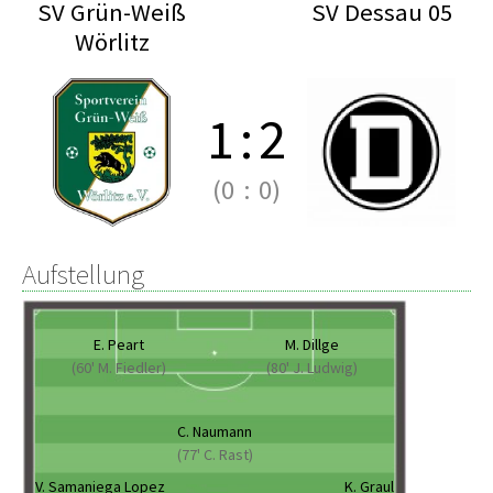
SV Grün-Weiß
SV Dessau 05
Wörlitz
1
:
2
(0
:
0)
Aufstellung
E. Peart
M. Dillge
(60' M. Fiedler)
(80' J. Ludwig)
C. Naumann
(77' C. Rast)
V. Samaniega Lopez
K. Graul