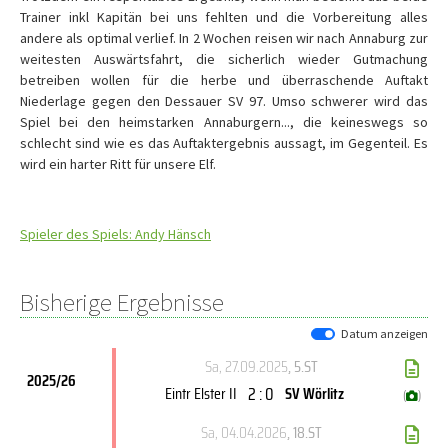
Trainer inkl Kapitän bei uns fehlten und die Vorbereitung alles
andere als optimal verlief. In 2 Wochen reisen wir nach Annaburg zur
weitesten Auswärtsfahrt, die sicherlich wieder Gutmachung
betreiben wollen für die herbe und überraschende Auftakt
Niederlage gegen den Dessauer SV 97. Umso schwerer wird das
Spiel bei den heimstarken Annaburgern..., die keineswegs so
schlecht sind wie es das Auftaktergebnis aussagt, im Gegenteil. Es
wird ein harter Ritt für unsere Elf.
Spieler des Spiels: Andy Hänsch
Bisherige Ergebnisse
Datum anzeigen
Sa, 27.09.2025
, 5.ST
2025/26
2 : 0
Eintr Elster II
SV Wörlitz
(
)
Sa, 04.04.2026
, 18.ST