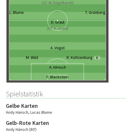
(31' M. Engelhardt)
L. Blume
T. Grünberg
D. Graul
(67' K. Graul)
A. Vogel
M. Wild
R. Koltzenburg
C
A. Hänsch
F. Blackstein
Spielstatistik
Gelbe Karten
Andy Hänsch
,
Lucas Blume
Gelb-Rote Karten
Andy Hänsch (80')