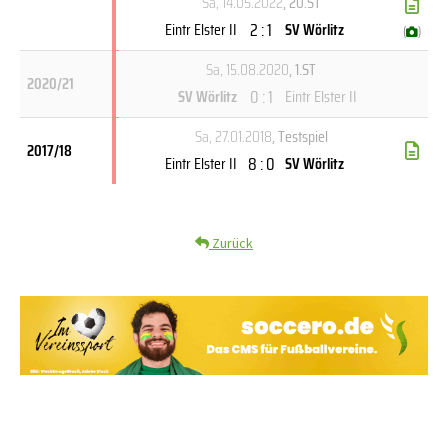
Sa, 14.05.2022
, 20.ST
2 : 1
Eintr Elster II
SV Wörlitz
(
)
Sa, 15.08.2020
, 1.ST
2020/21
0 : 1
SV Wörlitz
Eintr Elster II
Sa, 27.01.2018
, Testspiel
2017/18
8 : 0
Eintr Elster II
SV Wörlitz
Zurück