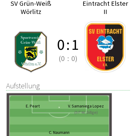
SV Grün-Weiß
Eintracht Elster
Wörlitz
II
0
:
1
(0
:
0)
Aufstellung
E. Peart
V. Samaniega Lopez
(57' M. Dillge)
C. Naumann