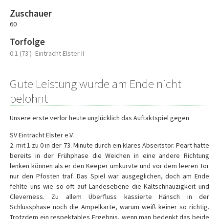
Zuschauer
60
Torfolge
0:1 (73')
Eintracht Elster II
Gute Leistung wurde am Ende nicht
belohnt
Unsere erste verlor heute unglücklich das Auftaktspiel gegen
SV Eintracht Elster e.V.
2. mit 1 zu 0 in der 73. Minute durch ein klares Abseitstor. Peart hätte
bereits in der Frühphase die Weichen in eine andere Richtung
lenken können als er den Keeper umkurvte und vor dem leeren Tor
nur den Pfosten traf. Das Spiel war ausgeglichen, doch am Ende
fehlte uns wie so oft auf Landesebene die Kaltschnäuzigkeit und
Cleverness. Zu allem Überfluss kassierte Hänsch in der
Schlussphase noch die Ampelkarte, warum weiß keiner so richtig.
Trotzdem ein respektables Ergebnis, wenn man bedenkt das beide