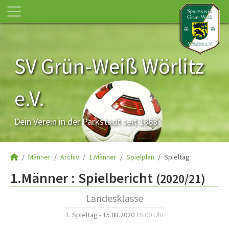
SV Grün-Weiß Wörlitz
e.V.
Dein Verein in der Parkstadt seit 1863
Männer
Archiv
1.Männer
Spielplan
Spieltag
1.Männer :
Spielbericht
(2020/21)
Landesklasse
1. Spieltag - 15.08.2020
15:00 Uhr