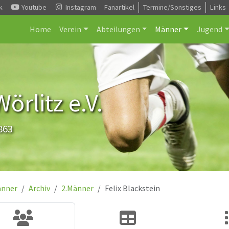
k
Youtube
Instagram
Fanartikel
Termine/Sonstiges
Links
Home
Verein
Abteilungen
Männer
Jugend
rlitz e.V.
863
nner
Archiv
2.Männer
Felix Blackstein