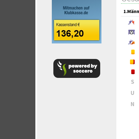
1.Männ
S
U
N