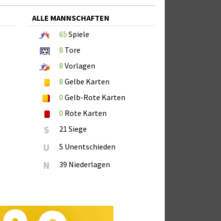
ALLE MANNSCHAFTEN
65
Spiele
8
Tore
8
Vorlagen
8
Gelbe Karten
0
Gelb-Rote Karten
0
Rote Karten
S
21 Siege
U
5 Unentschieden
N
39 Niederlagen