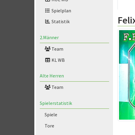
Spielplan
Feli
Statistik
2.Männer
Team
KL WB
Alte Herren
Team
Spielerstatistik
Spiele
Tore