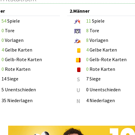
er
2.Männer
54
Spiele
11
Spiele
0
Tore
8
Tore
0
Vorlagen
8
Vorlagen
4
Gelbe Karten
4
Gelbe Karten
0
Gelb-Rote Karten
0
Gelb-Rote Karten
0
Rote Karten
0
Rote Karten
14 Siege
S
7 Siege
5 Unentschieden
U
0 Unentschieden
35 Niederlagen
N
4 Niederlagen