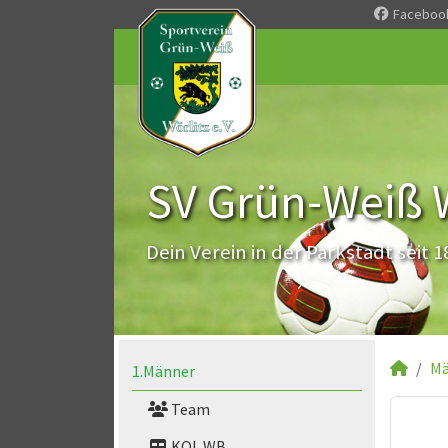
Faceboo
SV Grün-Weiß Wö
Dein Verein in der Parkstadt seit 1
Mä
1.Männer
Team
KOL WB