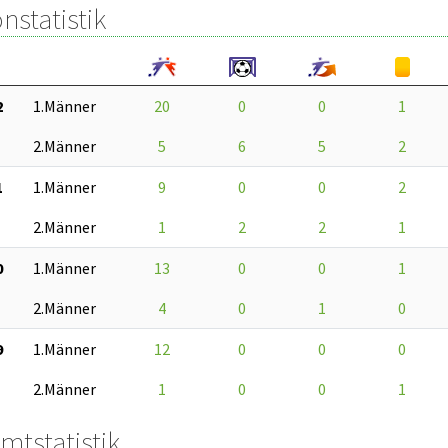
nstatistik
2
1.Männer
20
0
0
1
2.Männer
5
6
5
2
1
1.Männer
9
0
0
2
2.Männer
1
2
2
1
0
1.Männer
13
0
0
1
2.Männer
4
0
1
0
9
1.Männer
12
0
0
0
2.Männer
1
0
0
1
mtstatistik