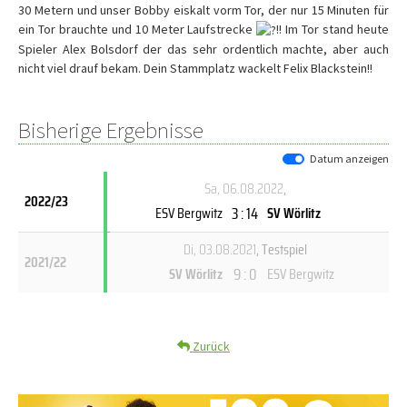
30 Metern und unser Bobby eiskalt vorm Tor, der nur 15 Minuten für
ein Tor brauchte und 10 Meter Laufstrecke
!! Im Tor stand heute
Spieler Alex Bolsdorf der das sehr ordentlich machte, aber auch
nicht viel drauf bekam. Dein Stammplatz wackelt Felix Blackstein!!
Bisherige Ergebnisse
Datum anzeigen
Sa, 06.08.2022
,
2022/23
3 : 14
ESV Bergwitz
SV Wörlitz
Di, 03.08.2021
, Testspiel
2021/22
9 : 0
SV Wörlitz
ESV Bergwitz
Zurück