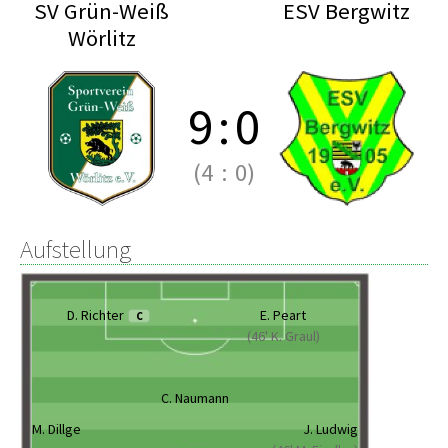
SV Grün-Weiß
ESV Bergwitz
Wörlitz
9
:
0
(4
:
0)
Aufstellung
D. Richter
E. Peart
C
(46' K. Graul)
C. Naumann
M. Dillge
J. Ludwig