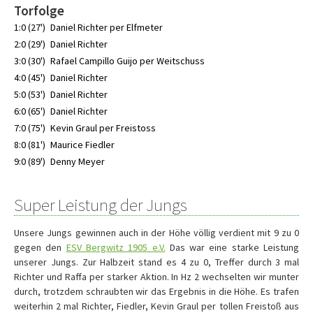
Torfolge
1:0 (27')
Daniel Richter per Elfmeter
2:0 (29')
Daniel Richter
3:0 (30')
Rafael Campillo Guijo per Weitschuss
4:0 (45')
Daniel Richter
5:0 (53')
Daniel Richter
6:0 (65')
Daniel Richter
7:0 (75')
Kevin Graul per Freistoss
8:0 (81')
Maurice Fiedler
9:0 (89')
Denny Meyer
Super Leistung der Jungs
Unsere Jungs gewinnen auch in der Höhe völlig verdient mit 9 zu 0
gegen den
ESV Bergwitz 1905 e.V.
Das war eine starke Leistung
unserer Jungs. Zur Halbzeit stand es 4 zu 0, Treffer durch 3 mal
Richter und Raffa per starker Aktion. In Hz 2 wechselten wir munter
durch, trotzdem schraubten wir das Ergebnis in die Höhe. Es trafen
weiterhin 2 mal Richter, Fiedler, Kevin Graul per tollen Freistoß aus