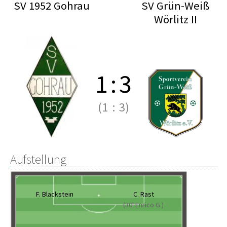
SV 1952 Gohrau
SV Grün-Weiß
Wörlitz II
1
:
3
(1
:
3)
Aufstellung
F. Blackstein
C. Rast
(30' Enrico G.)