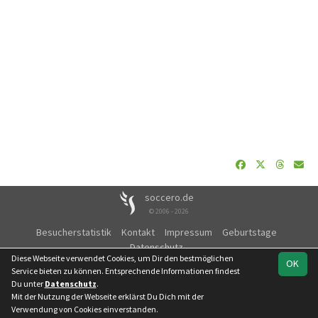
soccero.de
© 2006 - 2026
Besucherstatistik
Kontakt
Impressum
Geburtstage
Datenschutz
Diese Webseite verwendet Cookies, um Dir den bestmöglichen
OK
Service bieten zu können. Entsprechende Informationen findest
Du unter
Datenschutz
.
Mit der Nutzung der Webseite erklärst Du Dich mit der
Team
Kreisliga
Spielplan
Statistik
Verwendung von Cookies einverstanden.