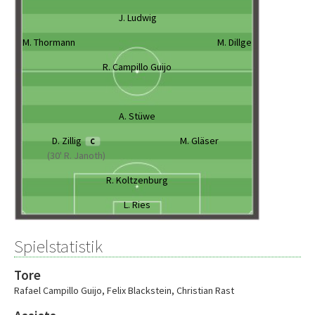
J. Ludwig
M. Thormann
M. Dillge
R. Campillo Guijo
A. Stüwe
D. Zillig
M. Gläser
C
(30' R. Janoth)
R. Koltzenburg
L. Ries
Spielstatistik
Tore
Rafael Campillo Guijo
,
Felix Blackstein
,
Christian Rast