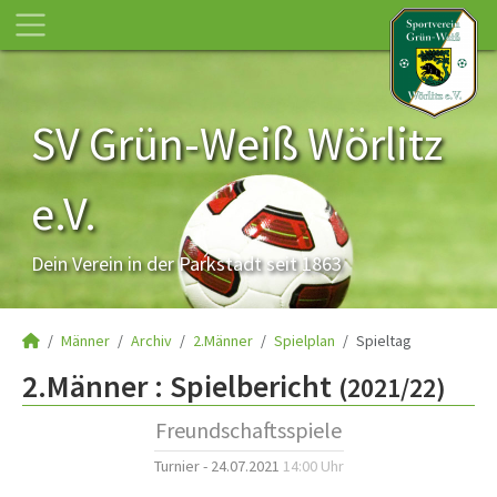
SV Grün-Weiß Wörlitz
e.V.
Dein Verein in der Parkstadt seit 1863
Männer
Archiv
2.Männer
Spielplan
Spieltag
2.Männer :
Spielbericht
(2021/22)
Freundschaftsspiele
Turnier - 24.07.2021
14:00 Uhr