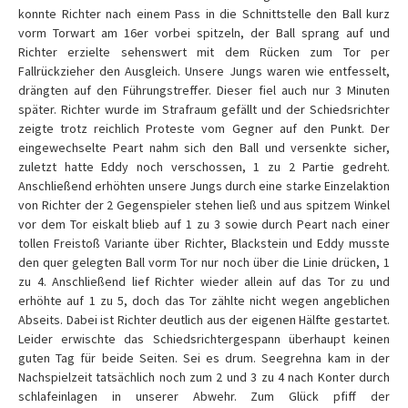
konnte Richter nach einem Pass in die Schnittstelle den Ball kurz
vorm Torwart am 16er vorbei spitzeln, der Ball sprang auf und
Richter erzielte sehenswert mit dem Rücken zum Tor per
Fallrückzieher den Ausgleich. Unsere Jungs waren wie entfesselt,
drängten auf den Führungstreffer. Dieser fiel auch nur 3 Minuten
später. Richter wurde im Strafraum gefällt und der Schiedsrichter
zeigte trotz reichlich Proteste vom Gegner auf den Punkt. Der
eingewechselte Peart nahm sich den Ball und versenkte sicher,
zuletzt hatte Eddy noch verschossen, 1 zu 2 Partie gedreht.
Anschließend erhöhten unsere Jungs durch eine starke Einzelaktion
von Richter der 2 Gegenspieler stehen ließ und aus spitzem Winkel
vor dem Tor eiskalt blieb auf 1 zu 3 sowie durch Peart nach einer
tollen Freistoß Variante über Richter, Blackstein und Eddy musste
den quer gelegten Ball vorm Tor nur noch über die Linie drücken, 1
zu 4. Anschließend lief Richter wieder allein auf das Tor zu und
erhöhte auf 1 zu 5, doch das Tor zählte nicht wegen angeblichen
Abseits. Dabei ist Richter deutlich aus der eigenen Hälfte gestartet.
Leider erwischte das Schiedsrichtergespann überhaupt keinen
guten Tag für beide Seiten. Sei es drum. Seegrehna kam in der
Nachspielzeit tatsächlich noch zum 2 und 3 zu 4 nach Konter durch
schlafeinlagen in unserer Abwehr. Zum Glück pfiff der