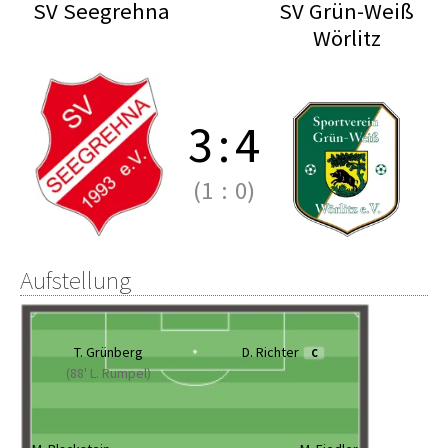
SV Seegrehna
SV Grün-Weiß
Wörlitz
3
:
4
(1
:
0)
Aufstellung
T. Grünberg
D. Richter
C
(88' L. Rumpel)