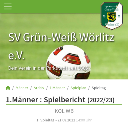
SV Grün-Weiß Wörlitz
e.V.
Dein Verein in der Parkstadt seit 1863
Männer
Archiv
1.Männer
Spielplan
Spieltag
1.Männer :
Spielbericht
(2022/23)
KOL WB
1. Spieltag - 21.08.2022
14:00 Uhr