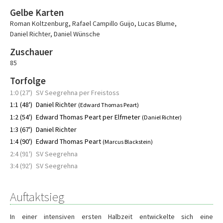
Gelbe Karten
Roman Koltzenburg
,
Rafael Campillo Guijo
,
Lucas Blume
,
Daniel Richter
,
Daniel Wünsche
Zuschauer
85
Torfolge
1:0 (27')
SV Seegrehna per Freistoss
1:1 (48')
Daniel Richter
(Edward Thomas Peart)
1:2 (54')
Edward Thomas Peart per Elfmeter
(Daniel Richter)
1:3 (67')
Daniel Richter
1:4 (90')
Edward Thomas Peart
(Marcus Blackstein)
2:4 (91')
SV Seegrehna
3:4 (92')
SV Seegrehna
Auftaktsieg
In einer intensiven ersten Halbzeit entwickelte sich eine