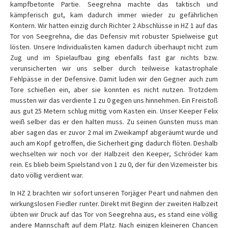
kampfbetonte Partie. Seegrehna machte das taktisch und
kämpferisch gut, kam dadurch immer wieder zu gefährlichen
Kontern. Wir hatten einzig durch Richter 2 Abschlüsse in HZ 1 auf das
Tor von Seegrehna, die das Defensiv mit robuster Spielweise gut
lösten. Unsere Individualisten kamen dadurch überhaupt nicht zum
Zug und im Spielaufbau ging ebenfalls fast gar nichts bzw.
verunsicherten wir uns selber durch teilweise katastrophale
Fehlpässe in der Defensive. Damit luden wir den Gegner auch zum
Tore schießen ein, aber sie konnten es nicht nutzen. Trotzdem
mussten wir das verdiente 1 zu 0 gegen uns hinnehmen. Ein Freistoß
aus gut 25 Metern schlug mittig vom Kasten ein. Unser Keeper Felix
weiß selber das er den halten muss. Zu seinen Gunsten muss man
aber sagen das er zuvor 2 mal im Zweikampf abgeräumt wurde und
auch am Kopf getroffen, die Sicherheit ging dadurch flöten. Deshalb
wechselten wir noch vor der Halbzeit den Keeper, Schröder kam
rein. Es blieb beim Spielstand von 1 zu 0, der für den Vizemeister bis
dato völlig verdient war.
In HZ 2 brachten wir sofort unseren Torjäger Peart und nahmen den
wirkungslosen Fiedler runter. Direkt mit Beginn der zweiten Halbzeit
übten wir Druck auf das Tor von Seegrehna aus, es stand eine völlig
andere Mannschaft auf dem Platz. Nach einigen kleineren Chancen