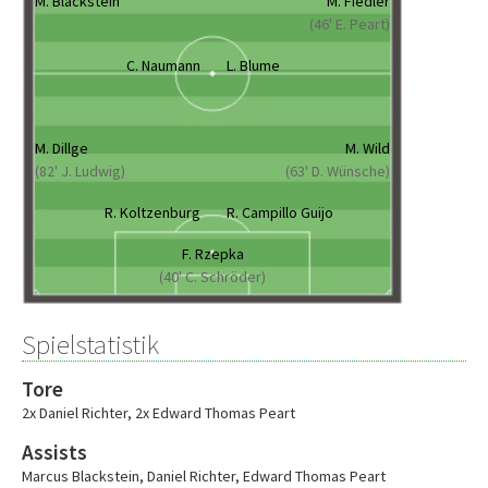
M. Blackstein
M. Fiedler
(46' E. Peart)
C. Naumann
L. Blume
M. Dillge
M. Wild
(82' J. Ludwig)
(63' D. Wünsche)
R. Koltzenburg
R. Campillo Guijo
F. Rzepka
(40' C. Schröder)
Spielstatistik
Tore
2x Daniel Richter
,
2x Edward Thomas Peart
Assists
Marcus Blackstein
,
Daniel Richter
,
Edward Thomas Peart