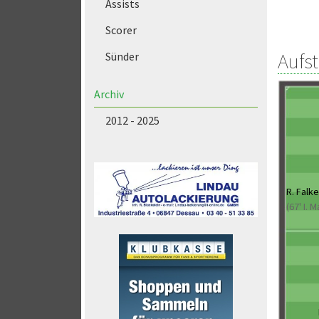
Assists
Scorer
Aufs
Sünder
Archiv
2012 - 2025
R. Falk
(67' I. 