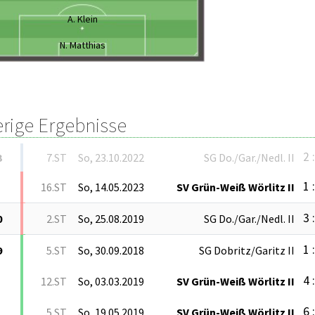
A. Klein
N. Matthias
erige Ergebnisse
2 
3
7.ST
So, 23.10.2022
SG Do./Gar./Nedl. II
1 
16.ST
So, 14.05.2023
SV Grün-Weiß Wörlitz II
3 
0
2.ST
So, 25.08.2019
SG Do./Gar./Nedl. II
1 
9
5.ST
So, 30.09.2018
SG Dobritz/Garitz II
4 
12.ST
So, 03.03.2019
SV Grün-Weiß Wörlitz II
6 
5.ST
So, 19.05.2019
SV Grün-Weiß Wörlitz II