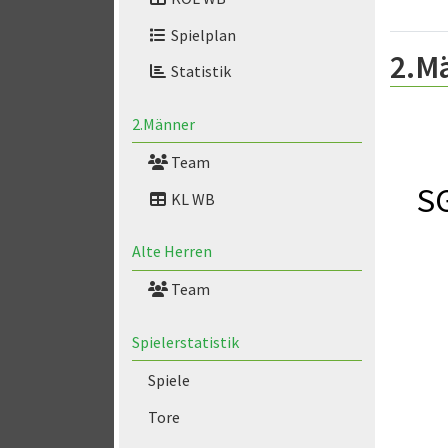
Spielplan
2.M
Statistik
2.Männer
Team
SG
KL WB
Alte Herren
Team
Spielerstatistik
Spiele
Tore