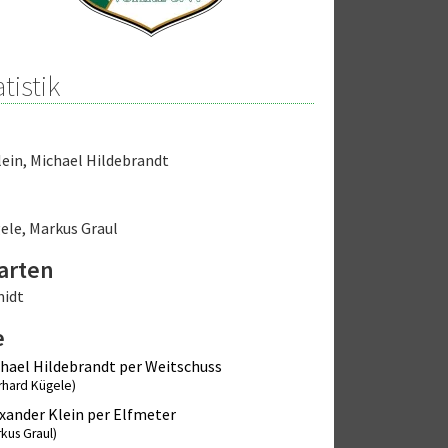
tistik
lein
,
Michael Hildebrandt
ele
,
Markus Graul
arten
midt
e
hael Hildebrandt per Weitschuss
rhard Kügele)
xander Klein per Elfmeter
kus Graul)