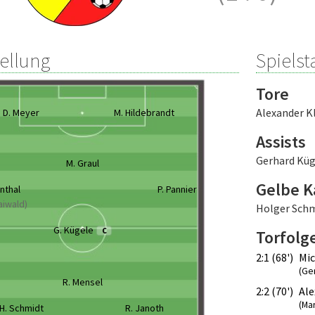
tellung
Spielsta
Tore
Alexander K
D. Meyer
M. Hildebrandt
Assists
Gerhard Küg
M. Graul
Gelbe K
enthal
P. Pannier
Maiwald)
Holger Sch
G. Kügele
C
Torfolg
2:1 (68')
Mic
(Ge
R. Mensel
2:2 (70')
Ale
(Mar
H. Schmidt
R. Janoth