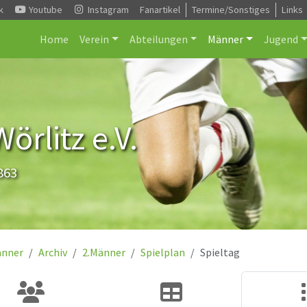
k
Youtube
Instagram
Fanartikel
Termine/Sonstiges
Links
Home
Verein
Abteilungen
Männer
Jugend
rlitz e.V.
863
nner
Archiv
2.Männer
Spielplan
Spieltag