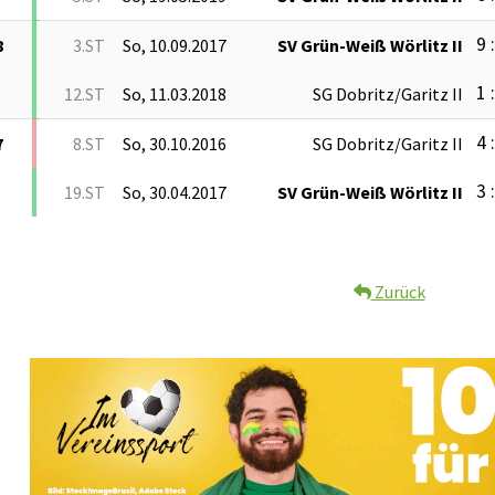
9 
8
3.ST
So, 10.09.2017
SV Grün-Weiß Wörlitz II
1 
12.ST
So, 11.03.2018
SG Dobritz/Garitz II
4 
7
8.ST
So, 30.10.2016
SG Dobritz/Garitz II
3 
19.ST
So, 30.04.2017
SV Grün-Weiß Wörlitz II
Zurück