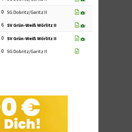
: 0
SG Dobritz/Garitz II
(
)
: 6
SV Grün-Weiß Wörlitz II
(
)
: 0
SV Grün-Weiß Wörlitz II
(
)
: 0
SG Dobritz/Garitz II