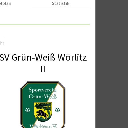
elplan
Statistik
Uhr
SV Grün-Weiß Wörlitz
II