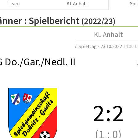
Team
KL Anhalt
Spi
änner :
Spielbericht
(2022/23)
KL Anhalt
7. Spieltag - 23.10.2022
14:00 
 Do./Gar./Nedl. II
2
:
2
(1
:
0)