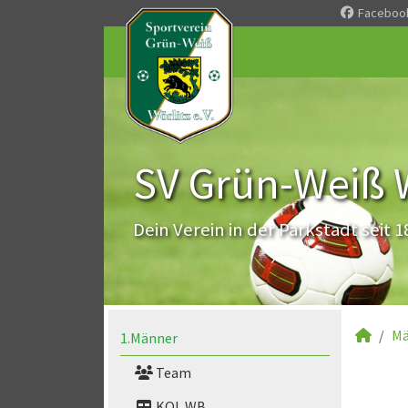
Faceboo
SV Grün-Weiß Wö
Dein Verein in der Parkstadt seit 1
Mä
1.Männer
Team
KOL WB