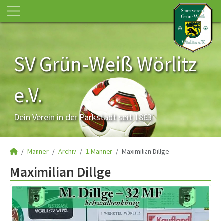
SV Grün-Weiß Wörlitz
e.V.
Dein Verein in der Parkstadt seit 1863
Männer
Archiv
1.Männer
Maximilian Dillge
Maximilian Dillge