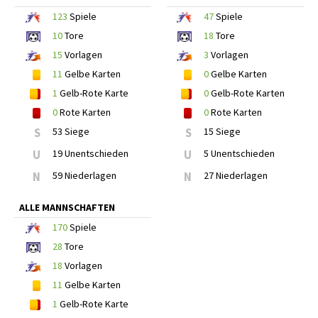
123
Spiele
47
Spiele
10
Tore
18
Tore
15
Vorlagen
3
Vorlagen
11
Gelbe Karten
0
Gelbe Karten
1
Gelb-Rote Karte
0
Gelb-Rote Karten
0
Rote Karten
0
Rote Karten
S
53 Siege
S
15 Siege
U
19 Unentschieden
U
5 Unentschieden
N
59 Niederlagen
N
27 Niederlagen
ALLE MANNSCHAFTEN
170
Spiele
28
Tore
18
Vorlagen
11
Gelbe Karten
1
Gelb-Rote Karte