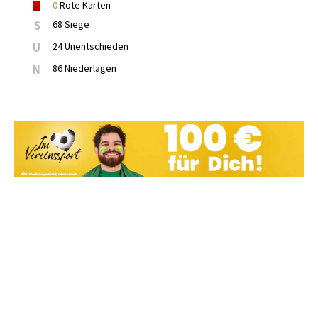
0
Rote Karten
S
68 Siege
U
24 Unentschieden
N
86 Niederlagen