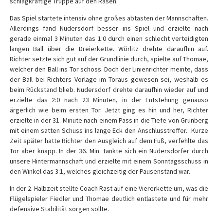
schlagkräftige Truppe auf den Rasen.
Das Spiel startete intensiv ohne großes abtasten der Mannschaften.
Allerdings fand Nudersdorf besser ins Spiel und erzielte nach
gerade einmal 3 Minuten das 1:0 durch einen schlecht verteidigten
langen Ball über die Dreierkette. Wörlitz drehte daraufhin auf.
Richter setzte sich gut auf der Grundlinie durch, spielte auf Thomae,
welcher den Ball ins Tor schoss. Doch der Linienrichter meinte, dass
der Ball bei Richters Vorlage im Toraus gewesen sei, weshalb es
beim Rückstand blieb. Nudersdorf drehte daraufhin wieder auf und
erzielte das 2:0 nach 23 Minuten, in der Entstehung genauso
ärgerlich wie beim ersten Tor. Jetzt ging es hin und her, Richter
erzielte in der 31. Minute nach einem Pass in die Tiefe von Grünberg
mit einem satten Schuss ins lange Eck den Anschlusstreffer. Kurze
Zeit später hatte Richter den Ausgleich auf dem Fuß, verfehlte das
Tor aber knapp. In der 36. Min. tankte sich ein Nudersdorfer durch
unsere Hintermannschaft und erzielte mit einem Sonntagsschuss in
den Winkel das 3:1, welches gleichzeitig der Pausenstand war.
In der 2. Halbzeit stellte Coach Rast auf eine Viererkette um, was die
Flügelspieler Fiedler und Thomae deutlich entlastete und für mehr
defensive Stabilität sorgen sollte.