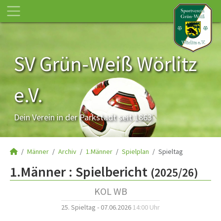
SV Grün-Weiß Wörlitz
e.V.
Dein Verein in der Parkstadt seit 1863
Männer
Archiv
1.Männer
Spielplan
Spieltag
1.Männer :
Spielbericht
(2025/26)
KOL WB
25. Spieltag - 07.06.2026
14:00 Uhr