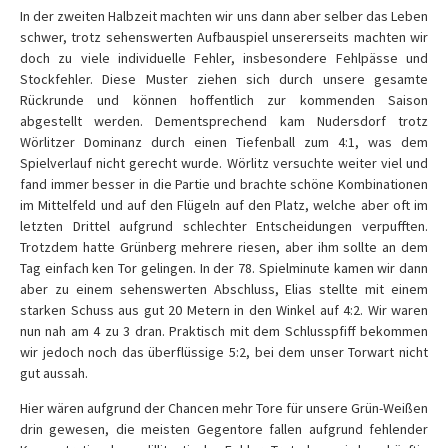
In der zweiten Halbzeit machten wir uns dann aber selber das Leben
schwer, trotz sehenswerten Aufbauspiel unsererseits machten wir
doch zu viele individuelle Fehler, insbesondere Fehlpässe und
Stockfehler. Diese Muster ziehen sich durch unsere gesamte
Rückrunde und können hoffentlich zur kommenden Saison
abgestellt werden. Dementsprechend kam Nudersdorf trotz
Wörlitzer Dominanz durch einen Tiefenball zum 4:1, was dem
Spielverlauf nicht gerecht wurde. Wörlitz versuchte weiter viel und
fand immer besser in die Partie und brachte schöne Kombinationen
im Mittelfeld und auf den Flügeln auf den Platz, welche aber oft im
letzten Drittel aufgrund schlechter Entscheidungen verpufften.
Trotzdem hatte Grünberg mehrere riesen, aber ihm sollte an dem
Tag einfach ken Tor gelingen. In der 78. Spielminute kamen wir dann
aber zu einem sehenswerten Abschluss, Elias stellte mit einem
starken Schuss aus gut 20 Metern in den Winkel auf 4:2. Wir waren
nun nah am 4 zu 3 dran. Praktisch mit dem Schlusspfiff bekommen
wir jedoch noch das überflüssige 5:2, bei dem unser Torwart nicht
gut aussah.
Hier wären aufgrund der Chancen mehr Tore für unsere Grün-Weißen
drin gewesen, die meisten Gegentore fallen aufgrund fehlender