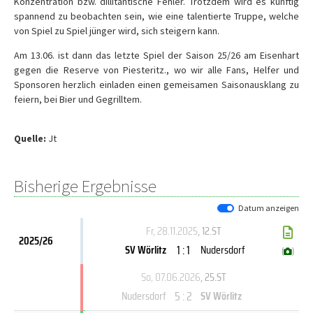
Konzentration bzw. dillitantische Fehler. Trotzdem wird es künftig
spannend zu beobachten sein, wie eine talentierte Truppe, welche
von Spiel zu Spiel jünger wird, sich steigern kann.
Am 13.06. ist dann das letzte Spiel der Saison 25/26 am Eisenhart
gegen die Reserve von Piesteritz., wo wir alle Fans, Helfer und
Sponsoren herzlich einladen einen gemeisamen Saisonausklang zu
feiern, bei Bier und Gegrilltem.
Quelle:
Jt
Bisherige Ergebnisse
Datum anzeigen
Fr, 28.11.2025
, 12.ST
2025/26
1 : 1
SV Wörlitz
Nudersdorf
(
)
So, 07.06.2026
, 25.ST
5 : 2
Nudersdorf
SV Wörlitz