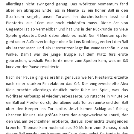
allerdings nicht zwingend genug. Das Wörlitzer Momentum fand
aber ein abruptes Ende, als in Minute 28 ein hoher Ball in den
Strafraum segelt, unser Torwart ihn durchrutschen lässt und
Piesteritz aus 10cm nur noch einköpfen muss. Diese Art von
Gegentor ist so vermeidbar und hat uns in der Rückrunde so viele
Spiele gekostet. Doch dabei blieb es nicht. Nur 4 Minuten später
geht unser Außenverteidiger ohne Not ins Dribbling, verliert den Ball
als letzter Mann und ein Piesteritzer legt ihn wunderschön in den
Winkel. Damit war die junge Truppe auf dem Platz fürs erste
gebrochen, weshalb Piesteritz mehr zum Spielen kam, was im 0:3
kurz vor der Pause resultierte.
Nach der Pause ging es erstmal genauso weiter, Piesteritz erzielte
nach einer starken Einzelaktion das 0:4. Der eingewechselte Alex
Klein brachte allerdings deutlich mehr Ruhe ins Spiel, was das
Wörlitzer Aufbauspiel wieder verbesserte. So rutschte in Minute 54
ein Ball auf Fiedler durch, der alleine aufs Tor zu rannte und den Ball
über den Keeper ins Tor lupfte. Jetzt kamen Schlag auf Schlag
Chancen für uns. Die größte hatte der eingewechselte Touré, der
den Ball am Sechzehner eroberte, daraus aber nichts zwingendes
kreierte. Thomae kam nochmal aus 20 Metern zum Schuss, doch
dieser Ball wurde vom Keeper zur Ecke abgewehrt. So trudelte das