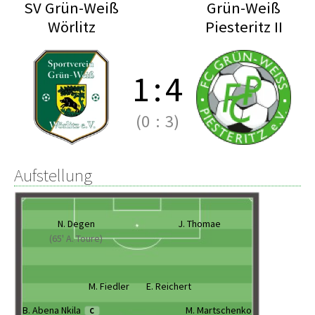
SV Grün-Weiß
Grün-Weiß
Wörlitz
Piesteritz II
1
:
4
(0
:
3)
Aufstellung
N. Degen
J. Thomae
(65' A. Toure)
M. Fiedler
E. Reichert
B. Abena Nkila
M. Martschenko
C