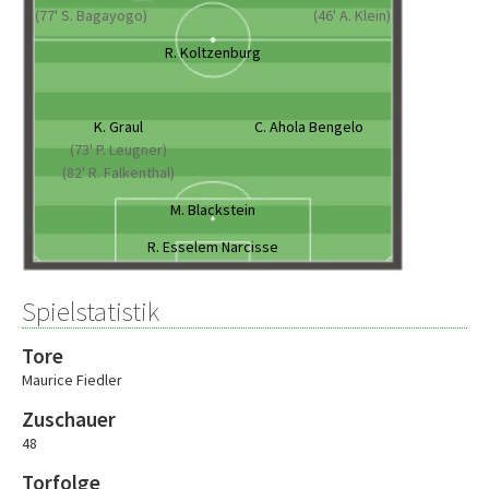
(77' S. Bagayogo)
(46' A. Klein)
R. Koltzenburg
K. Graul
C. Ahola Bengelo
(73' P. Leugner)
(82' R. Falkenthal)
M. Blackstein
R. Esselem Narcisse
Spielstatistik
Tore
Maurice Fiedler
Zuschauer
48
Torfolge