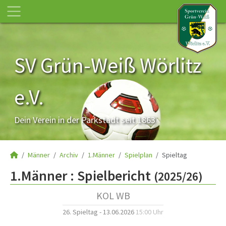
SV Grün-Weiß Wörlitz
e.V.
Dein Verein in der Parkstadt seit 1863
Männer
Archiv
1.Männer
Spielplan
Spieltag
1.Männer :
Spielbericht
(2025/26)
KOL WB
26. Spieltag - 13.06.2026
15:00 Uhr