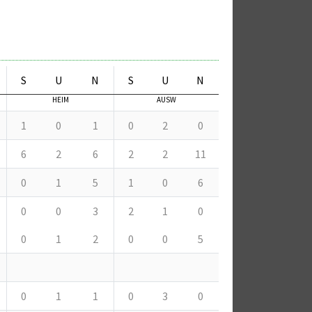
S
U
N
S
U
N
HEIM
AUSW
1
0
1
0
2
0
6
2
6
2
2
11
0
1
5
1
0
6
0
0
3
2
1
0
0
1
2
0
0
5
0
1
1
0
3
0