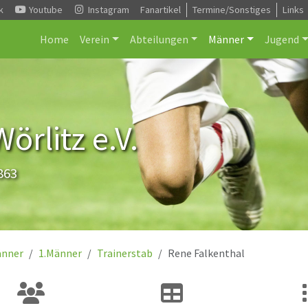
k
Youtube
Instagram
Fanartikel
Termine/Sonstiges
Links
Home
Verein
Abteilungen
Männer
Jugend
rlitz e.V.
863
nner
1.Männer
Trainerstab
Rene Falkenthal