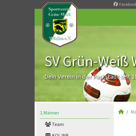
Faceboo
SV Grün-Weiß Wö
Dein Verein in der Parkstadt seit 1
Mä
1.Männer
Team
KOL WB