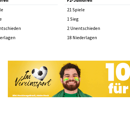
le
21 Spiele
e
1 Sieg
ntschieden
2 Unentschieden
derlagen
18 Niederlagen