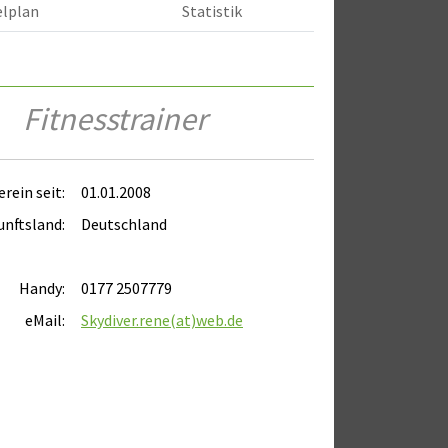
elplan
Statistik
Fitnesstrainer
erein seit:
01.01.2008
unftsland:
Deutschland
Handy:
0177 2507779
eMail:
Skydiver.rene(at)web.de