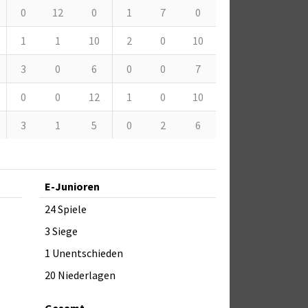
0
12
0
1
7
0
1
1
10
2
0
10
3
0
6
0
0
7
0
0
12
1
0
10
3
1
5
0
2
6
E-Junioren
24 Spiele
3 Siege
1 Unentschieden
20 Niederlagen
Gesamt