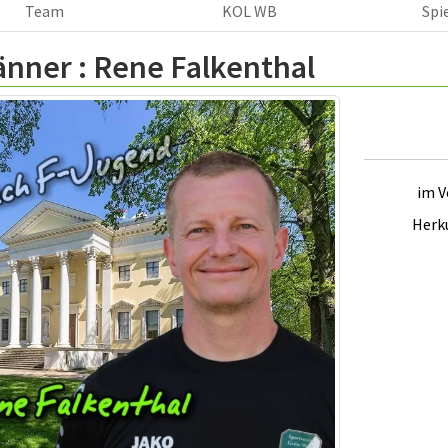
Team
KOL WB
Spi
änner :
Rene Falkenthal
im V
Herk