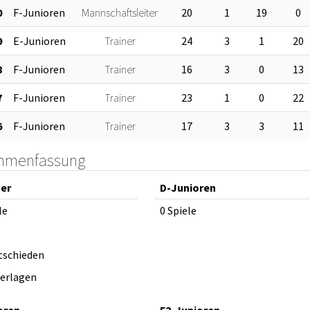
0
F-Junioren
Mannschaftsleiter
20
1
19
0
9
E-Junioren
Trainer
24
3
1
20
8
F-Junioren
Trainer
16
3
0
13
7
F-Junioren
Trainer
23
1
0
22
6
F-Junioren
Trainer
17
3
3
11
mmenfassung
er
D-Junioren
le
0 Spiele
tschieden
derlagen
oren
F2-Junioren