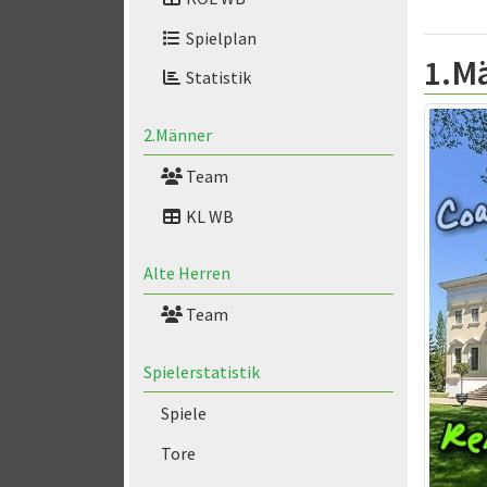
Spielplan
1.M
Statistik
2.Männer
Team
KL WB
Alte Herren
Team
Spielerstatistik
Spiele
Tore