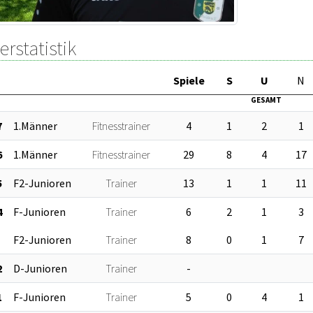
erstatistik
Sp
iele
S
U
N
GESAMT
7
1.Männer
Fitnesstrainer
4
1
2
1
6
1.Männer
Fitnesstrainer
29
8
4
17
5
F2-Junioren
Trainer
13
1
1
11
4
F-Junioren
Trainer
6
2
1
3
F2-Junioren
Trainer
8
0
1
7
2
D-Junioren
Trainer
-
1
F-Junioren
Trainer
5
0
4
1